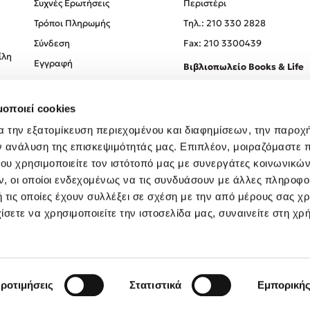
Συχνές Ερωτήσεις
Περιστέρι
Τρόποι Πληρωμής
Tηλ.: 210 330 2828
Σύνδεση
Fax: 210 3300439
ίλη
Εγγραφή
Βιβλιοπωλείο Books & Life
Σόλωνος 93-95, 106 78, Αθήν
μοποιεί cookies
Τηλ.:
210 330 0774
α την εξατομίκευση περιεχομένου και διαφημίσεων, την παροχ
ν ανάλυση της επισκεψιμότητάς μας. Επιπλέον, μοιραζόμαστε 
ου χρησιμοποιείτε τον ιστότοπό μας με συνεργάτες κοινωνικώ
, οι οποίοι ενδεχομένως να τις συνδυάσουν με άλλες πληροφο
 τις οποίες έχουν συλλέξει σε σχέση με την από μέρους σας χ
ίσετε να χρησιμοποιείτε την ιστοσελίδα μας, συναινείτε στη χρ
Created by
Powered by
Copyright © 2026
dioptra.gr
ροτιμήσεις
Στατιστικά
Εμπορική