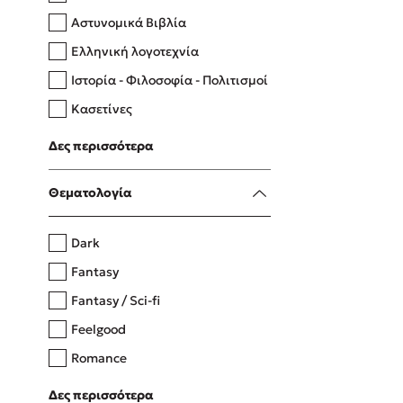
Αστυνομικά Βιβλία
Ελληνική λογοτεχνία
Δανάη Δεληγεώργη
Ιστορία - Φιλοσοφία - Πολιτισμοί
Πάνω, κάτω, μπροστά, πίσω
Κασετίνες
Λευκώματα - Έγχρωμοι οδηγοί
Δες περισσότερα
Μαγειρική
Mel Robbins
Θεματολογία
Η μέθοδος Αφήστε τους
Dark
Fantasy
Fantasy / Sci-fi
Feelgood
Romance
Upmarket
Δες περισσότερα