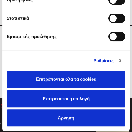
Στατιστικά
Η Εταιρεία
Εμπορικής προώθησης
Sebastian Fitzek
Υπηρεσίες
Playlist
Βοήθεια
Ρυθμίσεις
Επικοινωνία
Ακολουθήστε μας
Επιτρέπονται όλα τα cookies
Στέφανος Ξενάκης
Επιτρέπεται η επιλογή
Το λεξικό της ζωής σου
Άρνηση
Created by
Powered by
Copyright © 2026
dioptra.gr
Φίλτρα