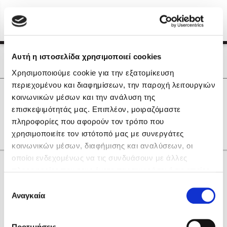
Menu
(0)
Κλείσιμο
Αρχική
|
Οι Συγγραφείς μας
Αυτή η ιστοσελίδα χρησιμοποιεί cookies
Οι Συγγραφείς μας
Χρησιμοποιούμε cookie για την εξατομίκευση
περιεχομένου και διαφημίσεων, την παροχή λειτουργιών
Δημοφιλή Βιβλία
0
Αποτελέσματα
κοινωνικών μέσων και την ανάλυση της
Lidia Branković
επισκεψιμότητάς μας. Επιπλέον, μοιραζόμαστε
F
S
Α
Γ
Η
Ν
Ω
πληροφορίες που αφορούν τον τρόπο που
Το ξενοδοχείο των συναισθημάτων
χρησιμοποιείτε τον ιστότοπό μας με συνεργάτες
κοινωνικών μέσων, διαφήμισης και αναλύσεων, οι
οποίοι ενδεχομένως να τις συνδυάσουν με άλλες
Κάνε δώρα στους αγαπημένους σου
πληροφορίες που τους έχετε παραχωρήσει ή τις οποίες
έχουν συλλέξει σε σχέση με την από μέρους σας χρήση
Επιλογή
των υπηρεσιών τους. Αν συνεχίσετε να χρησιμοποιείτε
Αναγκαία
Χάρης Πολίτης
συγκατάθεσης
την ιστοσελίδα μας, συναινείτε στη χρήση των cookies
Καθρέφτης
μας.
ΔΩΡΟΚΑΡΤΑ ΔΙΟΠΤΡΑ
Προτιμήσεις