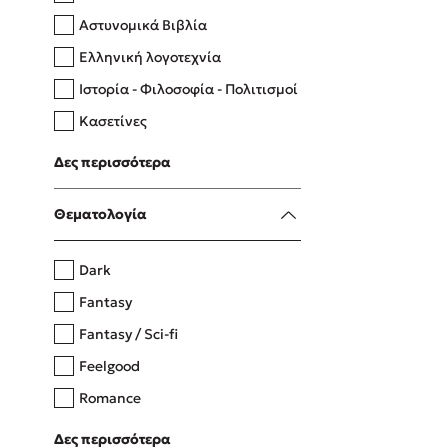
Αστυνομικά Βιβλία
Ελληνική λογοτεχνία
Δανάη Δεληγεώργη
Ιστορία - Φιλοσοφία - Πολιτισμοί
Πάνω, κάτω, μπροστά, πίσω
Κασετίνες
Λευκώματα - Έγχρωμοι οδηγοί
Δες περισσότερα
Μαγειρική
Mel Robbins
Θεματολογία
Η μέθοδος Αφήστε τους
Dark
Fantasy
Fantasy / Sci-fi
Feelgood
Romance
Upmarket
Δες περισσότερα