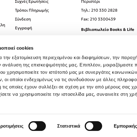
Συχνές Ερωτήσεις
Περιστέρι
Τρόποι Πληρωμής
Tηλ.: 210 330 2828
Σύνδεση
Fax: 210 3300439
ίλη
Εγγραφή
Βιβλιοπωλείο Books & Life
Σόλωνος 93-95, 106 78, Αθήν
μοποιεί cookies
Τηλ.:
210 330 0774
α την εξατομίκευση περιεχομένου και διαφημίσεων, την παροχ
ν ανάλυση της επισκεψιμότητάς μας. Επιπλέον, μοιραζόμαστε 
ου χρησιμοποιείτε τον ιστότοπό μας με συνεργάτες κοινωνικώ
, οι οποίοι ενδεχομένως να τις συνδυάσουν με άλλες πληροφο
 τις οποίες έχουν συλλέξει σε σχέση με την από μέρους σας χ
ίσετε να χρησιμοποιείτε την ιστοσελίδα μας, συναινείτε στη χρ
Created by
Powered by
Copyright © 2026
dioptra.gr
ροτιμήσεις
Στατιστικά
Εμπορική