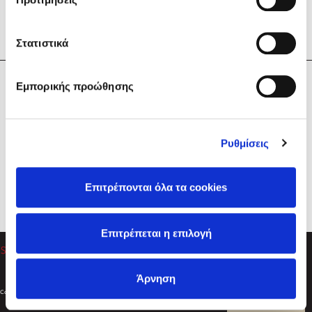
Στατιστικά
Η Εταιρεία
Εμπορικής προώθησης
Sebastian Fitzek
Υπηρεσίες
Playlist
Βοήθεια
Ρυθμίσεις
Επικοινωνία
Ακολουθήστε μας
Επιτρέπονται όλα τα cookies
Στέφανος Ξενάκης
Επιτρέπεται η επιλογή
Το λεξικό της ζωής σου
Άρνηση
Created by
Powered by
Copyright © 2026
dioptra.gr
Φίλτρα