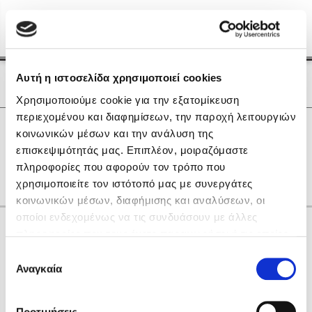
Menu
(0)
Κλείσιμο
Αρχική
|
Οι Συγγραφείς μας
Αυτή η ιστοσελίδα χρησιμοποιεί cookies
Οι Συγγραφείς μας
Χρησιμοποιούμε cookie για την εξατομίκευση
περιεχομένου και διαφημίσεων, την παροχή λειτουργιών
Δημοφιλή Βιβλία
0
Αποτελέσματα
κοινωνικών μέσων και την ανάλυση της
Lidia Branković
επισκεψιμότητάς μας. Επιπλέον, μοιραζόμαστε
G
L
M
Y
Α
Γ
Ζ
Ρ
Ω
πληροφορίες που αφορούν τον τρόπο που
Το ξενοδοχείο των συναισθημάτων
χρησιμοποιείτε τον ιστότοπό μας με συνεργάτες
κοινωνικών μέσων, διαφήμισης και αναλύσεων, οι
οποίοι ενδεχομένως να τις συνδυάσουν με άλλες
Κάνε δώρα στους αγαπημένους σου
πληροφορίες που τους έχετε παραχωρήσει ή τις οποίες
έχουν συλλέξει σε σχέση με την από μέρους σας χρήση
Επιλογή
των υπηρεσιών τους. Αν συνεχίσετε να χρησιμοποιείτε
Αναγκαία
Χάρης Πολίτης
συγκατάθεσης
την ιστοσελίδα μας, συναινείτε στη χρήση των cookies
Καθρέφτης
μας.
ΔΩΡΟΚΑΡΤΑ ΔΙΟΠΤΡΑ
Προτιμήσεις