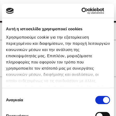
Menu
(0)
Κλείσιμο
Αρχική
|
Οι Συγγραφείς μας
Αυτή η ιστοσελίδα χρησιμοποιεί cookies
Οι Συγγραφείς μας
Χρησιμοποιούμε cookie για την εξατομίκευση
περιεχομένου και διαφημίσεων, την παροχή λειτουργιών
Δημοφιλή Βιβλία
0
Αποτελέσματα
κοινωνικών μέσων και την ανάλυση της
Lidia Branković
επισκεψιμότητάς μας. Επιπλέον, μοιραζόμαστε
H
Α
Γ
Η
Ρ
πληροφορίες που αφορούν τον τρόπο που
Το ξενοδοχείο των συναισθημάτων
χρησιμοποιείτε τον ιστότοπό μας με συνεργάτες
κοινωνικών μέσων, διαφήμισης και αναλύσεων, οι
οποίοι ενδεχομένως να τις συνδυάσουν με άλλες
Κάνε δώρα στους αγαπημένους σου
πληροφορίες που τους έχετε παραχωρήσει ή τις οποίες
έχουν συλλέξει σε σχέση με την από μέρους σας χρήση
Επιλογή
των υπηρεσιών τους. Αν συνεχίσετε να χρησιμοποιείτε
Αναγκαία
Χάρης Πολίτης
συγκατάθεσης
την ιστοσελίδα μας, συναινείτε στη χρήση των cookies
Καθρέφτης
μας.
ΔΩΡΟΚΑΡΤΑ ΔΙΟΠΤΡΑ
Προτιμήσεις