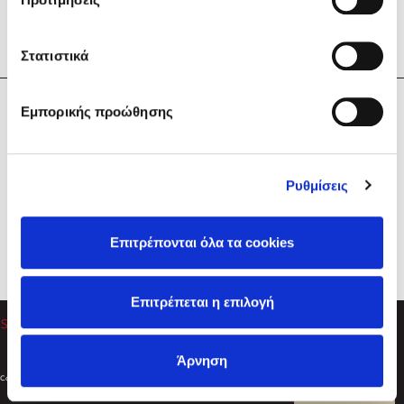
Στατιστικά
Η Εταιρεία
Εμπορικής προώθησης
Sebastian Fitzek
Υπηρεσίες
Playlist
Βοήθεια
Ρυθμίσεις
Επικοινωνία
Ακολουθήστε μας
Επιτρέπονται όλα τα cookies
Στέφανος Ξενάκης
Επιτρέπεται η επιλογή
Το λεξικό της ζωής σου
Άρνηση
Created by
Powered by
Copyright © 2026
dioptra.gr
Φίλτρα