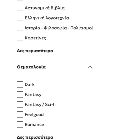
Αστυνομικά Βιβλία
Ελληνική λογοτεχνία
Δανάη Δεληγεώργη
Ιστορία - Φιλοσοφία - Πολιτισμοί
Πάνω, κάτω, μπροστά, πίσω
Κασετίνες
Λευκώματα - Έγχρωμοι οδηγοί
Δες περισσότερα
Μαγειρική
Mel Robbins
Θεματολογία
Η μέθοδος Αφήστε τους
Dark
Fantasy
Fantasy / Sci-fi
Feelgood
Romance
Upmarket
Δες περισσότερα