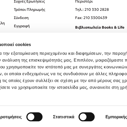
Συχνές Ερωτήσεις
Περιστέρι
Τρόποι Πληρωμής
Tηλ.: 210 330 2828
Σύνδεση
Fax: 210 3300439
ίλη
Εγγραφή
Βιβλιοπωλείο Books & Life
Σόλωνος 93-95, 106 78, Αθήν
μοποιεί cookies
Τηλ.:
210 330 0774
α την εξατομίκευση περιεχομένου και διαφημίσεων, την παροχ
ν ανάλυση της επισκεψιμότητάς μας. Επιπλέον, μοιραζόμαστε 
ου χρησιμοποιείτε τον ιστότοπό μας με συνεργάτες κοινωνικώ
, οι οποίοι ενδεχομένως να τις συνδυάσουν με άλλες πληροφο
 τις οποίες έχουν συλλέξει σε σχέση με την από μέρους σας χ
ίσετε να χρησιμοποιείτε την ιστοσελίδα μας, συναινείτε στη χρ
Created by
Powered by
Copyright © 2026
dioptra.gr
ροτιμήσεις
Στατιστικά
Εμπορική