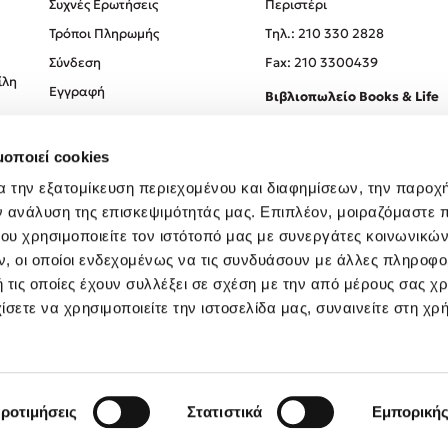
Συχνές Ερωτήσεις
Περιστέρι
Τρόποι Πληρωμής
Tηλ.: 210 330 2828
Σύνδεση
Fax: 210 3300439
ίλη
Εγγραφή
Βιβλιοπωλείο Books & Life
Σόλωνος 93-95, 106 78, Αθήν
μοποιεί cookies
Τηλ.:
210 330 0774
α την εξατομίκευση περιεχομένου και διαφημίσεων, την παροχ
ν ανάλυση της επισκεψιμότητάς μας. Επιπλέον, μοιραζόμαστε 
ου χρησιμοποιείτε τον ιστότοπό μας με συνεργάτες κοινωνικώ
, οι οποίοι ενδεχομένως να τις συνδυάσουν με άλλες πληροφο
 τις οποίες έχουν συλλέξει σε σχέση με την από μέρους σας χ
ίσετε να χρησιμοποιείτε την ιστοσελίδα μας, συναινείτε στη χρ
Created by
Powered by
Copyright © 2026
dioptra.gr
ροτιμήσεις
Στατιστικά
Εμπορική