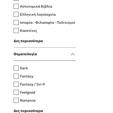
Αστυνομικά Βιβλία
Ελληνική λογοτεχνία
Δανάη Δεληγεώργη
Ιστορία - Φιλοσοφία - Πολιτισμοί
Πάνω, κάτω, μπροστά, πίσω
Κασετίνες
Λευκώματα - Έγχρωμοι οδηγοί
Δες περισσότερα
Μαγειρική
Mel Robbins
Θεματολογία
Η μέθοδος Αφήστε τους
Dark
Fantasy
Fantasy / Sci-fi
Feelgood
Romance
Upmarket
Δες περισσότερα