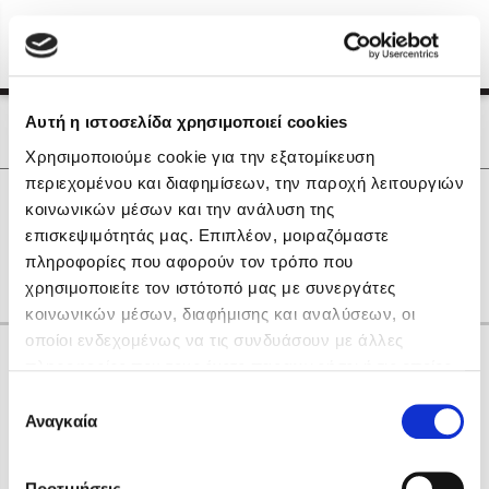
Menu
(0)
Κλείσιμο
Αρχική
|
Οι Συγγραφείς μας
Αυτή η ιστοσελίδα χρησιμοποιεί cookies
Οι Συγγραφείς μας
Χρησιμοποιούμε cookie για την εξατομίκευση
περιεχομένου και διαφημίσεων, την παροχή λειτουργιών
Δημοφιλή Βιβλία
0
Αποτελέσματα
κοινωνικών μέσων και την ανάλυση της
Lidia Branković
επισκεψιμότητάς μας. Επιπλέον, μοιραζόμαστε
I
M
S
Γ
Ζ
Ξ
Ρ
πληροφορίες που αφορούν τον τρόπο που
Το ξενοδοχείο των συναισθημάτων
χρησιμοποιείτε τον ιστότοπό μας με συνεργάτες
κοινωνικών μέσων, διαφήμισης και αναλύσεων, οι
οποίοι ενδεχομένως να τις συνδυάσουν με άλλες
Κάνε δώρα στους αγαπημένους σου
πληροφορίες που τους έχετε παραχωρήσει ή τις οποίες
έχουν συλλέξει σε σχέση με την από μέρους σας χρήση
Επιλογή
των υπηρεσιών τους. Αν συνεχίσετε να χρησιμοποιείτε
Αναγκαία
Χάρης Πολίτης
συγκατάθεσης
την ιστοσελίδα μας, συναινείτε στη χρήση των cookies
Καθρέφτης
μας.
ΔΩΡΟΚΑΡΤΑ ΔΙΟΠΤΡΑ
Προτιμήσεις