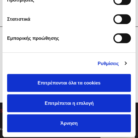
Στατιστικά
Η Εταιρεία
Εμπορικής προώθησης
Sebastian Fitzek
Υπηρεσίες
Playlist
Βοήθεια
Ρυθμίσεις
Επικοινωνία
Ακολουθήστε μας
Επιτρέπονται όλα τα cookies
Στέφανος Ξενάκης
Επιτρέπεται η επιλογή
Το λεξικό της ζωής σου
Άρνηση
Created by
Powered by
Copyright © 2026
dioptra.gr
Φίλτρα