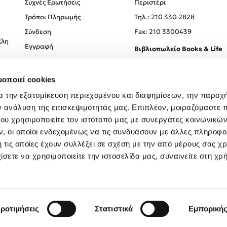
Συχνές Ερωτήσεις
Περιστέρι
Τρόποι Πληρωμής
Tηλ.: 210 330 2828
Σύνδεση
Fax: 210 3300439
ίλη
Εγγραφή
Βιβλιοπωλείο Books & Life
Σόλωνος 93-95, 106 78, Αθήν
μοποιεί cookies
Τηλ.:
210 330 0774
α την εξατομίκευση περιεχομένου και διαφημίσεων, την παροχ
ν ανάλυση της επισκεψιμότητάς μας. Επιπλέον, μοιραζόμαστε 
ου χρησιμοποιείτε τον ιστότοπό μας με συνεργάτες κοινωνικώ
, οι οποίοι ενδεχομένως να τις συνδυάσουν με άλλες πληροφο
 τις οποίες έχουν συλλέξει σε σχέση με την από μέρους σας χ
ίσετε να χρησιμοποιείτε την ιστοσελίδα μας, συναινείτε στη χρ
Created by
Powered by
Copyright © 2026
dioptra.gr
ροτιμήσεις
Στατιστικά
Εμπορική