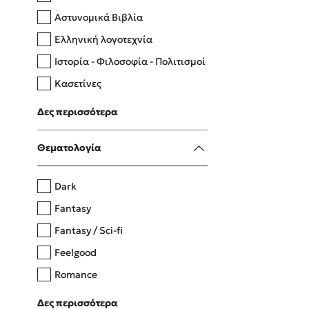
Αστυνομικά Βιβλία
Ελληνική λογοτεχνία
Δανάη Δεληγεώργη
Ιστορία - Φιλοσοφία - Πολιτισμοί
Πάνω, κάτω, μπροστά, πίσω
Κασετίνες
Λευκώματα - Έγχρωμοι οδηγοί
Δες περισσότερα
Μαγειρική
Mel Robbins
Θεματολογία
Η μέθοδος Αφήστε τους
Dark
Fantasy
Fantasy / Sci-fi
Feelgood
Romance
Upmarket
Δες περισσότερα