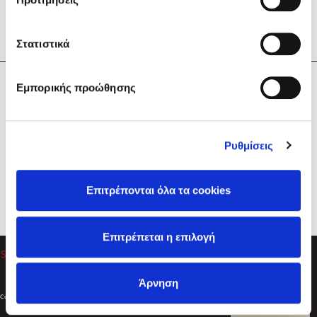
Στατιστικά
Η Εταιρεία
Εμπορικής προώθησης
Sebastian Fitzek
Υπηρεσίες
Playlist
Βοήθεια
Ρυθμίσεις
Επικοινωνία
Ακολουθήστε μας
Επιτρέπονται όλα τα cookies
Στέφανος Ξενάκης
Επιτρέπεται η επιλογή
Το λεξικό της ζωής σου
Άρνηση
Created by
Powered by
Copyright © 2026
dioptra.gr
Φίλτρα