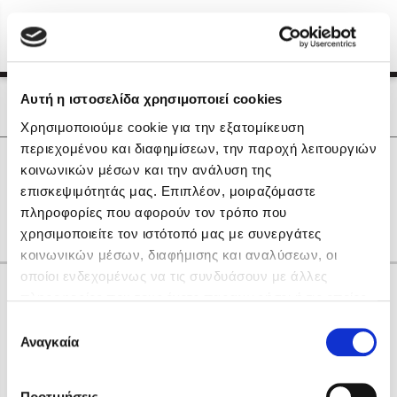
Menu
(0)
Κλείσιμο
Αρχική
|
Οι Συγγραφείς μας
Αυτή η ιστοσελίδα χρησιμοποιεί cookies
Οι Συγγραφείς μας
Χρησιμοποιούμε cookie για την εξατομίκευση
περιεχομένου και διαφημίσεων, την παροχή λειτουργιών
Δημοφιλή Βιβλία
0
Αποτελέσματα
κοινωνικών μέσων και την ανάλυση της
Lidia Branković
επισκεψιμότητάς μας. Επιπλέον, μοιραζόμαστε
I
M
S
W
Γ
Ζ
Ξ
Ρ
Χ
πληροφορίες που αφορούν τον τρόπο που
Το ξενοδοχείο των συναισθημάτων
χρησιμοποιείτε τον ιστότοπό μας με συνεργάτες
κοινωνικών μέσων, διαφήμισης και αναλύσεων, οι
οποίοι ενδεχομένως να τις συνδυάσουν με άλλες
Κάνε δώρα στους αγαπημένους σου
πληροφορίες που τους έχετε παραχωρήσει ή τις οποίες
έχουν συλλέξει σε σχέση με την από μέρους σας χρήση
Επιλογή
των υπηρεσιών τους. Αν συνεχίσετε να χρησιμοποιείτε
Αναγκαία
Χάρης Πολίτης
συγκατάθεσης
την ιστοσελίδα μας, συναινείτε στη χρήση των cookies
Καθρέφτης
μας.
ΔΩΡΟΚΑΡΤΑ ΔΙΟΠΤΡΑ
Προτιμήσεις