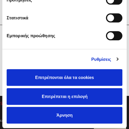
Στατιστικά
Η Εταιρεία
Εμπορικής προώθησης
Sebastian Fitzek
Υπηρεσίες
Playlist
Βοήθεια
Ρυθμίσεις
Επικοινωνία
Ακολουθήστε μας
Επιτρέπονται όλα τα cookies
Στέφανος Ξενάκης
Επιτρέπεται η επιλογή
Το λεξικό της ζωής σου
Άρνηση
Created by
Powered by
Copyright © 2026
dioptra.gr
Φίλτρα