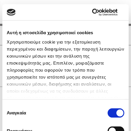
Menu
(0)
Κλείσιμο
Αρχική
|
Οι Συγγραφείς μας
Αυτή η ιστοσελίδα χρησιμοποιεί cookies
Οι Συγγραφείς μας
Χρησιμοποιούμε cookie για την εξατομίκευση
περιεχομένου και διαφημίσεων, την παροχή λειτουργιών
Δημοφιλή Βιβλία
0
Αποτελέσματα
κοινωνικών μέσων και την ανάλυση της
Lidia Branković
επισκεψιμότητάς μας. Επιπλέον, μοιραζόμαστε
I
S
Γ
Η
Θ
Ρ
Ω
πληροφορίες που αφορούν τον τρόπο που
Το ξενοδοχείο των συναισθημάτων
χρησιμοποιείτε τον ιστότοπό μας με συνεργάτες
κοινωνικών μέσων, διαφήμισης και αναλύσεων, οι
οποίοι ενδεχομένως να τις συνδυάσουν με άλλες
Κάνε δώρα στους αγαπημένους σου
πληροφορίες που τους έχετε παραχωρήσει ή τις οποίες
έχουν συλλέξει σε σχέση με την από μέρους σας χρήση
Επιλογή
των υπηρεσιών τους. Αν συνεχίσετε να χρησιμοποιείτε
Αναγκαία
Χάρης Πολίτης
συγκατάθεσης
την ιστοσελίδα μας, συναινείτε στη χρήση των cookies
Καθρέφτης
μας.
ΔΩΡΟΚΑΡΤΑ ΔΙΟΠΤΡΑ
Προτιμήσεις