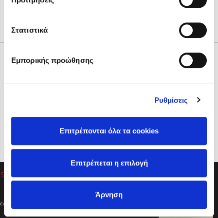
Στατιστικά
Η Εταιρεία
Εμπορικής προώθησης
Sebastian Fitzek
Υπηρεσίες
Playlist
Βοήθεια
Ρυθμίσεις
Επικοινωνία
Ακολουθήστε μας
Επιτρέπονται όλα τα cookies
Στέφανος Ξενάκης
Επιτρέπεται η επιλογή
Το λεξικό της ζωής σου
Άρνηση
Created by
Powered by
Copyright © 2026
dioptra.gr
Φίλτρα