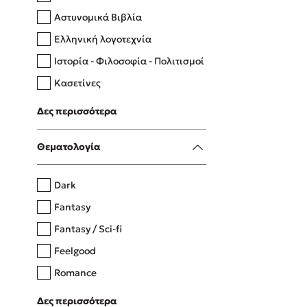
Αστυνομικά Βιβλία
Ελληνική λογοτεχνία
Δανάη Δεληγεώργη
Ιστορία - Φιλοσοφία - Πολιτισμοί
Πάνω, κάτω, μπροστά, πίσω
Κασετίνες
Λευκώματα - Έγχρωμοι οδηγοί
Δες περισσότερα
Μαγειρική
Mel Robbins
Θεματολογία
Η μέθοδος Αφήστε τους
Dark
Fantasy
Fantasy / Sci-fi
Feelgood
Romance
Upmarket
Δες περισσότερα