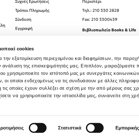
Συχνές Ερωτήσεις
Περιστέρι
Τρόποι Πληρωμής
Tηλ.: 210 330 2828
Σύνδεση
Fax: 210 3300439
ίλη
Εγγραφή
Βιβλιοπωλείο Books & Life
Σόλωνος 93-95, 106 78, Αθήν
μοποιεί cookies
Τηλ.:
210 330 0774
α την εξατομίκευση περιεχομένου και διαφημίσεων, την παροχ
ν ανάλυση της επισκεψιμότητάς μας. Επιπλέον, μοιραζόμαστε 
ου χρησιμοποιείτε τον ιστότοπό μας με συνεργάτες κοινωνικώ
, οι οποίοι ενδεχομένως να τις συνδυάσουν με άλλες πληροφο
 τις οποίες έχουν συλλέξει σε σχέση με την από μέρους σας χ
ίσετε να χρησιμοποιείτε την ιστοσελίδα μας, συναινείτε στη χρ
Created by
Powered by
Copyright © 2026
dioptra.gr
ροτιμήσεις
Στατιστικά
Εμπορική