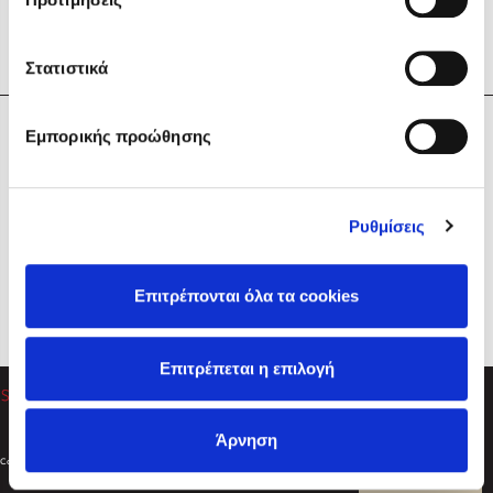
Στατιστικά
Η Εταιρεία
Εμπορικής προώθησης
Sebastian Fitzek
Υπηρεσίες
Playlist
Βοήθεια
Ρυθμίσεις
Επικοινωνία
Ακολουθήστε μας
Επιτρέπονται όλα τα cookies
Στέφανος Ξενάκης
Επιτρέπεται η επιλογή
Το λεξικό της ζωής σου
Άρνηση
Created by
Powered by
Copyright © 2026
dioptra.gr
Φίλτρα