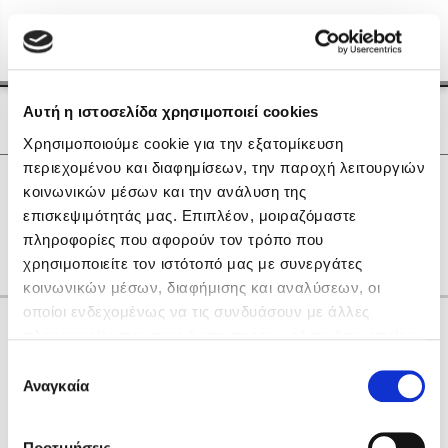
Menu
(0)
Κλείσιμο
Αρχική
|
Οι Συγγραφείς μας
Αυτή η ιστοσελίδα χρησιμοποιεί cookies
Οι Συγγραφείς μας
Χρησιμοποιούμε cookie για την εξατομίκευση
περιεχομένου και διαφημίσεων, την παροχή λειτουργιών
Δημοφιλή Βιβλία
0
Αποτελέσματα
κοινωνικών μέσων και την ανάλυση της
Lidia Branković
επισκεψιμότητάς μας. Επιπλέον, μοιραζόμαστε
K
N
O
Y
Β
Γ
Ι
Φ
Χ
πληροφορίες που αφορούν τον τρόπο που
Το ξενοδοχείο των συναισθημάτων
χρησιμοποιείτε τον ιστότοπό μας με συνεργάτες
κοινωνικών μέσων, διαφήμισης και αναλύσεων, οι
οποίοι ενδεχομένως να τις συνδυάσουν με άλλες
Κάνε δώρα στους αγαπημένους σου
πληροφορίες που τους έχετε παραχωρήσει ή τις οποίες
έχουν συλλέξει σε σχέση με την από μέρους σας χρήση
Επιλογή
των υπηρεσιών τους. Αν συνεχίσετε να χρησιμοποιείτε
Αναγκαία
Χάρης Πολίτης
συγκατάθεσης
την ιστοσελίδα μας, συναινείτε στη χρήση των cookies
Καθρέφτης
μας.
ΔΩΡΟΚΑΡΤΑ ΔΙΟΠΤΡΑ
Προτιμήσεις