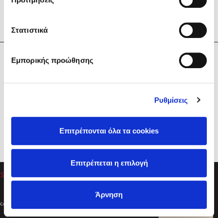
Στατιστικά
Η Εταιρεία
Εμπορικής προώθησης
Sebastian Fitzek
Υπηρεσίες
Playlist
Βοήθεια
Ρυθμίσεις
Επικοινωνία
Ακολουθήστε μας
Επιτρέπονται όλα τα cookies
Στέφανος Ξενάκης
Επιτρέπεται η επιλογή
Το λεξικό της ζωής σου
Άρνηση
Created by
Powered by
Copyright © 2026
dioptra.gr
Φίλτρα