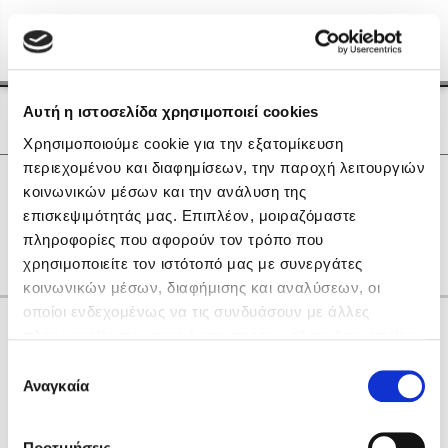
Menu
(0)
Κλείσιμο
Αρχική
|
Οι Συγγραφείς μας
Αυτή η ιστοσελίδα χρησιμοποιεί cookies
Οι Συγγραφείς μας
Χρησιμοποιούμε cookie για την εξατομίκευση
περιεχομένου και διαφημίσεων, την παροχή λειτουργιών
Δημοφιλή Βιβλία
0
Αποτελέσματα
κοινωνικών μέσων και την ανάλυση της
Lidia Branković
επισκεψιμότητάς μας. Επιπλέον, μοιραζόμαστε
K
N
O
Y
Γ
Ι
Μ
Φ
Χ
πληροφορίες που αφορούν τον τρόπο που
Το ξενοδοχείο των συναισθημάτων
χρησιμοποιείτε τον ιστότοπό μας με συνεργάτες
κοινωνικών μέσων, διαφήμισης και αναλύσεων, οι
οποίοι ενδεχομένως να τις συνδυάσουν με άλλες
Κάνε δώρα στους αγαπημένους σου
πληροφορίες που τους έχετε παραχωρήσει ή τις οποίες
έχουν συλλέξει σε σχέση με την από μέρους σας χρήση
Επιλογή
των υπηρεσιών τους. Αν συνεχίσετε να χρησιμοποιείτε
Αναγκαία
Χάρης Πολίτης
συγκατάθεσης
την ιστοσελίδα μας, συναινείτε στη χρήση των cookies
Καθρέφτης
μας.
ΔΩΡΟΚΑΡΤΑ ΔΙΟΠΤΡΑ
Προτιμήσεις