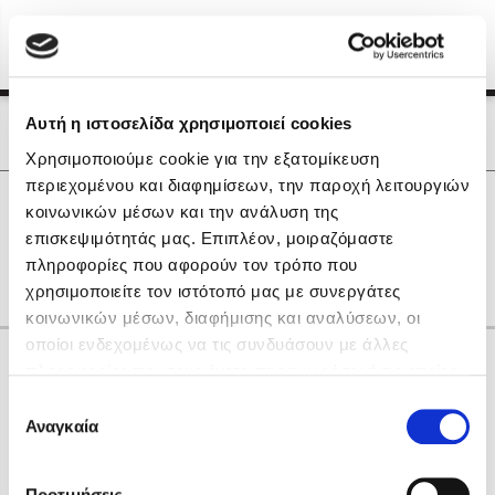
Menu
(0)
Κλείσιμο
Αρχική
|
Οι Συγγραφείς μας
Αυτή η ιστοσελίδα χρησιμοποιεί cookies
Οι Συγγραφείς μας
Χρησιμοποιούμε cookie για την εξατομίκευση
περιεχομένου και διαφημίσεων, την παροχή λειτουργιών
Δημοφιλή Βιβλία
0
Αποτελέσματα
κοινωνικών μέσων και την ανάλυση της
Lidia Branković
επισκεψιμότητάς μας. Επιπλέον, μοιραζόμαστε
K
S
Α
Γ
Η
Ν
Ρ
Υ
Ω
πληροφορίες που αφορούν τον τρόπο που
Το ξενοδοχείο των συναισθημάτων
χρησιμοποιείτε τον ιστότοπό μας με συνεργάτες
κοινωνικών μέσων, διαφήμισης και αναλύσεων, οι
οποίοι ενδεχομένως να τις συνδυάσουν με άλλες
Κάνε δώρα στους αγαπημένους σου
πληροφορίες που τους έχετε παραχωρήσει ή τις οποίες
έχουν συλλέξει σε σχέση με την από μέρους σας χρήση
Επιλογή
των υπηρεσιών τους. Αν συνεχίσετε να χρησιμοποιείτε
Αναγκαία
Χάρης Πολίτης
συγκατάθεσης
την ιστοσελίδα μας, συναινείτε στη χρήση των cookies
Καθρέφτης
μας.
ΔΩΡΟΚΑΡΤΑ ΔΙΟΠΤΡΑ
Προτιμήσεις