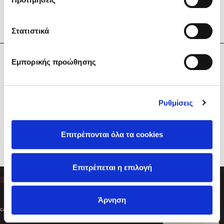
Στατιστικά
Η Εταιρεία
Εμπορικής προώθησης
Sebastian Fitzek
Υπηρεσίες
Playlist
Βοήθεια
Ρυθμίσεις
Επικοινωνία
Ακολουθήστε μας
Επιτρέπονται όλα τα cookies
Στέφανος Ξενάκης
Επιτρέπεται η επιλογή
Το λεξικό της ζωής σου
Άρνηση
Created by
Powered by
Copyright © 2026
dioptra.gr
Φίλτρα