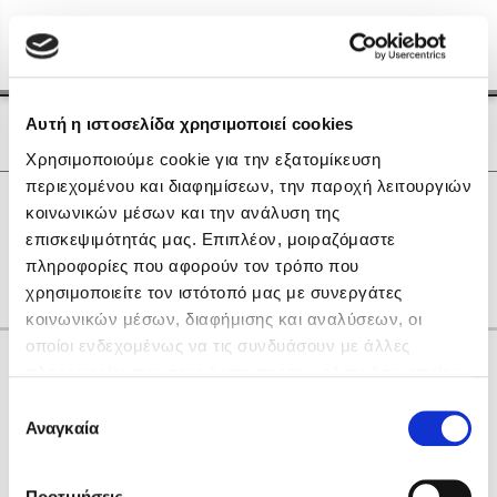
Menu
(0)
Κλείσιμο
Αρχική
|
Οι Συγγραφείς μας
Αυτή η ιστοσελίδα χρησιμοποιεί cookies
Οι Συγγραφείς μας
Χρησιμοποιούμε cookie για την εξατομίκευση
περιεχομένου και διαφημίσεων, την παροχή λειτουργιών
Δημοφιλή Βιβλία
0
Αποτελέσματα
κοινωνικών μέσων και την ανάλυση της
Lidia Branković
επισκεψιμότητάς μας. Επιπλέον, μοιραζόμαστε
L
M
Y
Α
Γ
Ζ
Ω
πληροφορίες που αφορούν τον τρόπο που
Το ξενοδοχείο των συναισθημάτων
χρησιμοποιείτε τον ιστότοπό μας με συνεργάτες
κοινωνικών μέσων, διαφήμισης και αναλύσεων, οι
οποίοι ενδεχομένως να τις συνδυάσουν με άλλες
Κάνε δώρα στους αγαπημένους σου
πληροφορίες που τους έχετε παραχωρήσει ή τις οποίες
έχουν συλλέξει σε σχέση με την από μέρους σας χρήση
Επιλογή
των υπηρεσιών τους. Αν συνεχίσετε να χρησιμοποιείτε
Αναγκαία
Χάρης Πολίτης
συγκατάθεσης
την ιστοσελίδα μας, συναινείτε στη χρήση των cookies
Καθρέφτης
μας.
ΔΩΡΟΚΑΡΤΑ ΔΙΟΠΤΡΑ
Προτιμήσεις