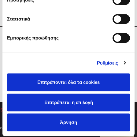
Στατιστικά
Η Εταιρεία
Εμπορικής προώθησης
Sebastian Fitzek
Υπηρεσίες
Playlist
Βοήθεια
Ρυθμίσεις
Επικοινωνία
Ακολουθήστε μας
Επιτρέπονται όλα τα cookies
Στέφανος Ξενάκης
Επιτρέπεται η επιλογή
Το λεξικό της ζωής σου
Άρνηση
Created by
Powered by
Copyright © 2026
dioptra.gr
Φίλτρα