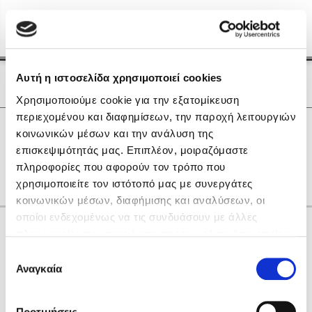
Menu
(0)
Κλείσιμο
Αρχική
|
Οι Συγγραφείς μας
Αυτή η ιστοσελίδα χρησιμοποιεί cookies
Οι Συγγραφείς μας
Χρησιμοποιούμε cookie για την εξατομίκευση
περιεχομένου και διαφημίσεων, την παροχή λειτουργιών
Δημοφιλή Βιβλία
0
Αποτελέσματα
κοινωνικών μέσων και την ανάλυση της
Lidia Branković
επισκεψιμότητάς μας. Επιπλέον, μοιραζόμαστε
L
O
R
Γ
Δ
Π
Χ
Ω
πληροφορίες που αφορούν τον τρόπο που
Το ξενοδοχείο των συναισθημάτων
χρησιμοποιείτε τον ιστότοπό μας με συνεργάτες
κοινωνικών μέσων, διαφήμισης και αναλύσεων, οι
οποίοι ενδεχομένως να τις συνδυάσουν με άλλες
Κάνε δώρα στους αγαπημένους σου
πληροφορίες που τους έχετε παραχωρήσει ή τις οποίες
έχουν συλλέξει σε σχέση με την από μέρους σας χρήση
Επιλογή
των υπηρεσιών τους. Αν συνεχίσετε να χρησιμοποιείτε
Αναγκαία
Χάρης Πολίτης
συγκατάθεσης
την ιστοσελίδα μας, συναινείτε στη χρήση των cookies
Καθρέφτης
μας.
ΔΩΡΟΚΑΡΤΑ ΔΙΟΠΤΡΑ
Προτιμήσεις