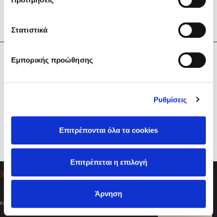
Στατιστικά
Η Εταιρεία
Εμπορικής προώθησης
Sebastian Fitzek
Υπηρεσίες
Playlist
Βοήθεια
Ρυθμίσεις
Επικοινωνία
Ακολουθήστε μας
Επιτρέπονται όλα τα cookies
Στέφανος Ξενάκης
Επιτρέπεται η επιλογή
Το λεξικό της ζωής σου
Άρνηση
Created by
Powered by
Copyright © 2026
dioptra.gr
Φίλτρα