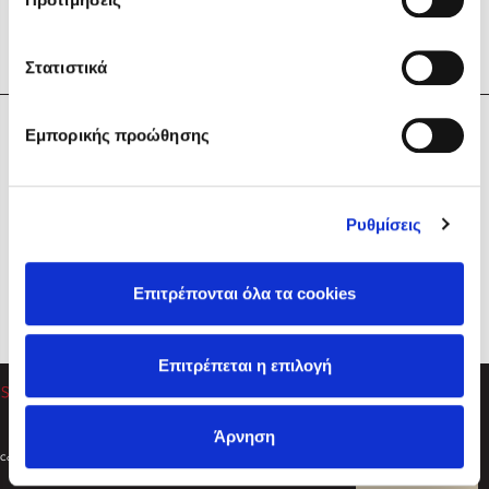
Στατιστικά
Η Εταιρεία
Εμπορικής προώθησης
Sebastian Fitzek
Υπηρεσίες
Playlist
Βοήθεια
Ρυθμίσεις
Επικοινωνία
Ακολουθήστε μας
Επιτρέπονται όλα τα cookies
Στέφανος Ξενάκης
Επιτρέπεται η επιλογή
Το λεξικό της ζωής σου
Άρνηση
Created by
Powered by
Copyright © 2026
dioptra.gr
Φίλτρα