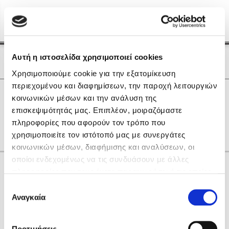
Menu
(0)
Κλείσιμο
Αρχική
|
Οι Συγγραφείς μας
Αυτή η ιστοσελίδα χρησιμοποιεί cookies
Οι Συγγραφείς μας
Χρησιμοποιούμε cookie για την εξατομίκευση
περιεχομένου και διαφημίσεων, την παροχή λειτουργιών
Δημοφιλή Βιβλία
0
Αποτελέσματα
κοινωνικών μέσων και την ανάλυση της
Lidia Branković
επισκεψιμότητάς μας. Επιπλέον, μοιραζόμαστε
L
O
S
Y
Z
Γ
Π
Χ
Ω
πληροφορίες που αφορούν τον τρόπο που
Το ξενοδοχείο των συναισθημάτων
χρησιμοποιείτε τον ιστότοπό μας με συνεργάτες
κοινωνικών μέσων, διαφήμισης και αναλύσεων, οι
οποίοι ενδεχομένως να τις συνδυάσουν με άλλες
Κάνε δώρα στους αγαπημένους σου
πληροφορίες που τους έχετε παραχωρήσει ή τις οποίες
έχουν συλλέξει σε σχέση με την από μέρους σας χρήση
Επιλογή
των υπηρεσιών τους. Αν συνεχίσετε να χρησιμοποιείτε
Αναγκαία
Χάρης Πολίτης
συγκατάθεσης
την ιστοσελίδα μας, συναινείτε στη χρήση των cookies
Καθρέφτης
μας.
ΔΩΡΟΚΑΡΤΑ ΔΙΟΠΤΡΑ
Προτιμήσεις