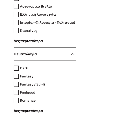
Αστυνομικά Βιβλία
Ελληνική λογοτεχνία
Δανάη Δεληγεώργη
Ιστορία - Φιλοσοφία - Πολιτισμοί
Πάνω, κάτω, μπροστά, πίσω
Κασετίνες
Λευκώματα - Έγχρωμοι οδηγοί
Δες περισσότερα
Μαγειρική
Mel Robbins
Θεματολογία
Η μέθοδος Αφήστε τους
Dark
Fantasy
Fantasy / Sci-fi
Feelgood
Romance
Upmarket
Δες περισσότερα