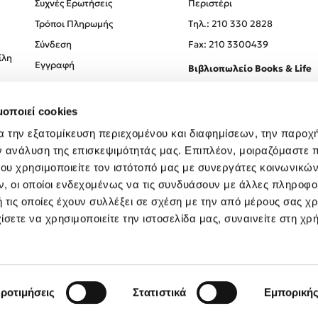
Συχνές Ερωτήσεις
Περιστέρι
Τρόποι Πληρωμής
Tηλ.: 210 330 2828
Σύνδεση
Fax: 210 3300439
ίλη
Εγγραφή
Βιβλιοπωλείο Books & Life
Σόλωνος 93-95, 106 78, Αθήν
μοποιεί cookies
Τηλ.:
210 330 0774
α την εξατομίκευση περιεχομένου και διαφημίσεων, την παροχ
ν ανάλυση της επισκεψιμότητάς μας. Επιπλέον, μοιραζόμαστε 
ου χρησιμοποιείτε τον ιστότοπό μας με συνεργάτες κοινωνικώ
, οι οποίοι ενδεχομένως να τις συνδυάσουν με άλλες πληροφο
 τις οποίες έχουν συλλέξει σε σχέση με την από μέρους σας χ
ίσετε να χρησιμοποιείτε την ιστοσελίδα μας, συναινείτε στη χρ
Created by
Powered by
Copyright © 2026
dioptra.gr
ροτιμήσεις
Στατιστικά
Εμπορική