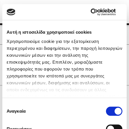
Menu
(0)
Κλείσιμο
Αρχική
|
Οι Συγγραφείς μας
Αυτή η ιστοσελίδα χρησιμοποιεί cookies
Οι Συγγραφείς μας
Χρησιμοποιούμε cookie για την εξατομίκευση
περιεχομένου και διαφημίσεων, την παροχή λειτουργιών
Δημοφιλή Βιβλία
0
Αποτελέσματα
κοινωνικών μέσων και την ανάλυση της
Lidia Branković
επισκεψιμότητάς μας. Επιπλέον, μοιραζόμαστε
L
O
X
Γ
Δ
Π
Χ
πληροφορίες που αφορούν τον τρόπο που
Το ξενοδοχείο των συναισθημάτων
χρησιμοποιείτε τον ιστότοπό μας με συνεργάτες
κοινωνικών μέσων, διαφήμισης και αναλύσεων, οι
οποίοι ενδεχομένως να τις συνδυάσουν με άλλες
Κάνε δώρα στους αγαπημένους σου
πληροφορίες που τους έχετε παραχωρήσει ή τις οποίες
έχουν συλλέξει σε σχέση με την από μέρους σας χρήση
Επιλογή
των υπηρεσιών τους. Αν συνεχίσετε να χρησιμοποιείτε
Αναγκαία
Χάρης Πολίτης
συγκατάθεσης
την ιστοσελίδα μας, συναινείτε στη χρήση των cookies
Καθρέφτης
μας.
ΔΩΡΟΚΑΡΤΑ ΔΙΟΠΤΡΑ
Προτιμήσεις