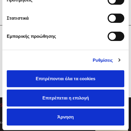
Στατιστικά
Η Εταιρεία
Εμπορικής προώθησης
Sebastian Fitzek
Υπηρεσίες
Playlist
Βοήθεια
Ρυθμίσεις
Επικοινωνία
Ακολουθήστε μας
Επιτρέπονται όλα τα cookies
Στέφανος Ξενάκης
Επιτρέπεται η επιλογή
Το λεξικό της ζωής σου
Άρνηση
Created by
Powered by
Copyright © 2026
dioptra.gr
Φίλτρα