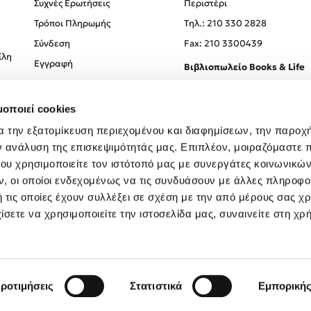
Συχνές Ερωτήσεις
Περιστέρι
Τρόποι Πληρωμής
Tηλ.: 210 330 2828
Σύνδεση
Fax: 210 3300439
ίλη
Εγγραφή
Βιβλιοπωλείο Books & Life
Σόλωνος 93-95, 106 78, Αθήν
μοποιεί cookies
Τηλ.:
210 330 0774
α την εξατομίκευση περιεχομένου και διαφημίσεων, την παροχ
ν ανάλυση της επισκεψιμότητάς μας. Επιπλέον, μοιραζόμαστε 
ου χρησιμοποιείτε τον ιστότοπό μας με συνεργάτες κοινωνικώ
, οι οποίοι ενδεχομένως να τις συνδυάσουν με άλλες πληροφο
 τις οποίες έχουν συλλέξει σε σχέση με την από μέρους σας χ
ίσετε να χρησιμοποιείτε την ιστοσελίδα μας, συναινείτε στη χρ
Created by
Powered by
Copyright © 2026
dioptra.gr
ροτιμήσεις
Στατιστικά
Εμπορική