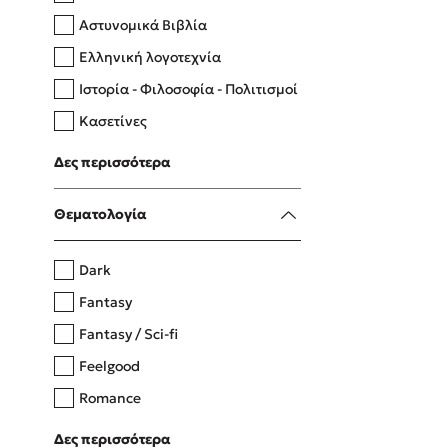
Αστυνομικά Βιβλία
Ελληνική λογοτεχνία
Δανάη Δεληγεώργη
Ιστορία - Φιλοσοφία - Πολιτισμοί
Πάνω, κάτω, μπροστά, πίσω
Κασετίνες
Λευκώματα - Έγχρωμοι οδηγοί
Δες περισσότερα
Μαγειρική
Mel Robbins
Θεματολογία
Η μέθοδος Αφήστε τους
Dark
Fantasy
Fantasy / Sci-fi
Feelgood
Romance
Upmarket
Δες περισσότερα