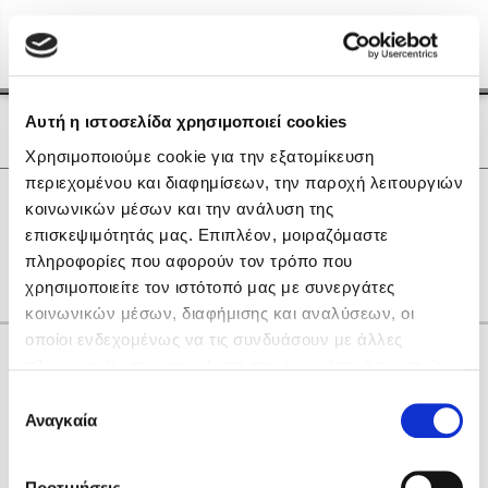
Menu
(0)
Κλείσιμο
Αρχική
|
Οι Συγγραφείς μας
Αυτή η ιστοσελίδα χρησιμοποιεί cookies
Οι Συγγραφείς μας
Χρησιμοποιούμε cookie για την εξατομίκευση
περιεχομένου και διαφημίσεων, την παροχή λειτουργιών
Δημοφιλή Βιβλία
0
Αποτελέσματα
κοινωνικών μέσων και την ανάλυση της
Lidia Branković
επισκεψιμότητάς μας. Επιπλέον, μοιραζόμαστε
L
O
Z
Γ
Λ
Π
Σ
Χ
Ω
πληροφορίες που αφορούν τον τρόπο που
Το ξενοδοχείο των συναισθημάτων
χρησιμοποιείτε τον ιστότοπό μας με συνεργάτες
κοινωνικών μέσων, διαφήμισης και αναλύσεων, οι
οποίοι ενδεχομένως να τις συνδυάσουν με άλλες
Κάνε δώρα στους αγαπημένους σου
πληροφορίες που τους έχετε παραχωρήσει ή τις οποίες
έχουν συλλέξει σε σχέση με την από μέρους σας χρήση
Επιλογή
των υπηρεσιών τους. Αν συνεχίσετε να χρησιμοποιείτε
Αναγκαία
Χάρης Πολίτης
συγκατάθεσης
την ιστοσελίδα μας, συναινείτε στη χρήση των cookies
Καθρέφτης
μας.
ΔΩΡΟΚΑΡΤΑ ΔΙΟΠΤΡΑ
Προτιμήσεις