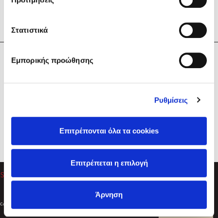
Στατιστικά
Η Εταιρεία
Εμπορικής προώθησης
Sebastian Fitzek
Υπηρεσίες
Playlist
Βοήθεια
Ρυθμίσεις
Επικοινωνία
Ακολουθήστε μας
Επιτρέπονται όλα τα cookies
Στέφανος Ξενάκης
Επιτρέπεται η επιλογή
Το λεξικό της ζωής σου
Άρνηση
Created by
Powered by
Copyright © 2026
dioptra.gr
Φίλτρα