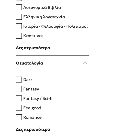
Αστυνομικά Βιβλία
Ελληνική λογοτεχνία
Δανάη Δεληγεώργη
Ιστορία - Φιλοσοφία - Πολιτισμοί
Πάνω, κάτω, μπροστά, πίσω
Κασετίνες
Λευκώματα - Έγχρωμοι οδηγοί
Δες περισσότερα
Μαγειρική
Mel Robbins
Θεματολογία
Η μέθοδος Αφήστε τους
Dark
Fantasy
Fantasy / Sci-fi
Feelgood
Romance
Upmarket
Δες περισσότερα