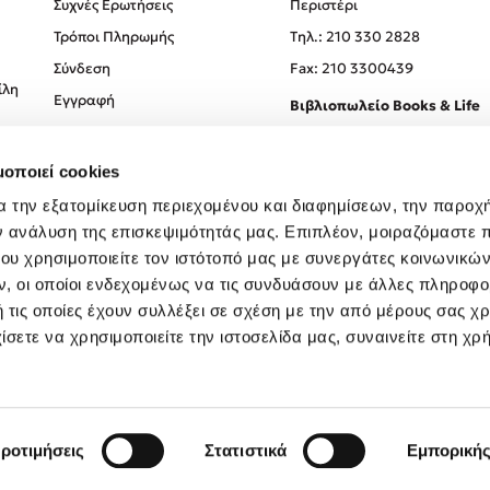
Συχνές Ερωτήσεις
Περιστέρι
Τρόποι Πληρωμής
Tηλ.: 210 330 2828
Σύνδεση
Fax: 210 3300439
ίλη
Εγγραφή
Βιβλιοπωλείο Books & Life
Σόλωνος 93-95, 106 78, Αθήν
μοποιεί cookies
Τηλ.:
210 330 0774
α την εξατομίκευση περιεχομένου και διαφημίσεων, την παροχ
ν ανάλυση της επισκεψιμότητάς μας. Επιπλέον, μοιραζόμαστε 
ου χρησιμοποιείτε τον ιστότοπό μας με συνεργάτες κοινωνικώ
, οι οποίοι ενδεχομένως να τις συνδυάσουν με άλλες πληροφο
 τις οποίες έχουν συλλέξει σε σχέση με την από μέρους σας χ
ίσετε να χρησιμοποιείτε την ιστοσελίδα μας, συναινείτε στη χρ
Created by
Powered by
Copyright © 2026
dioptra.gr
ροτιμήσεις
Στατιστικά
Εμπορική