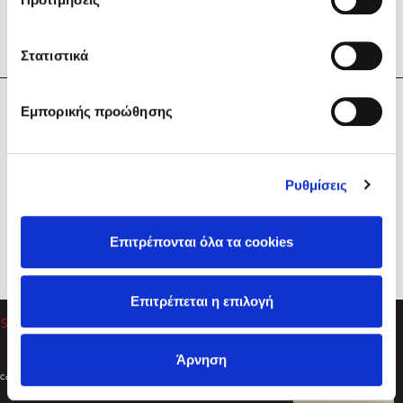
Στατιστικά
Η Εταιρεία
Εμπορικής προώθησης
Sebastian Fitzek
Υπηρεσίες
Playlist
Βοήθεια
Ρυθμίσεις
Επικοινωνία
Ακολουθήστε μας
Επιτρέπονται όλα τα cookies
Στέφανος Ξενάκης
Επιτρέπεται η επιλογή
Το λεξικό της ζωής σου
Άρνηση
Created by
Powered by
Copyright © 2026
dioptra.gr
Φίλτρα