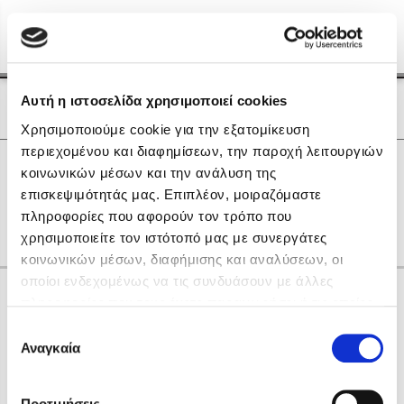
Menu
(0)
Κλείσιμο
Αρχική
|
Οι Συγγραφείς μας
Αυτή η ιστοσελίδα χρησιμοποιεί cookies
Οι Συγγραφείς μας
Χρησιμοποιούμε cookie για την εξατομίκευση
περιεχομένου και διαφημίσεων, την παροχή λειτουργιών
Δημοφιλή Βιβλία
0
Αποτελέσματα
κοινωνικών μέσων και την ανάλυση της
Lidia Branković
επισκεψιμότητάς μας. Επιπλέον, μοιραζόμαστε
M
S
Γ
Ζ
Ξ
Ρ
πληροφορίες που αφορούν τον τρόπο που
Το ξενοδοχείο των συναισθημάτων
χρησιμοποιείτε τον ιστότοπό μας με συνεργάτες
κοινωνικών μέσων, διαφήμισης και αναλύσεων, οι
οποίοι ενδεχομένως να τις συνδυάσουν με άλλες
Κάνε δώρα στους αγαπημένους σου
πληροφορίες που τους έχετε παραχωρήσει ή τις οποίες
έχουν συλλέξει σε σχέση με την από μέρους σας χρήση
Επιλογή
των υπηρεσιών τους. Αν συνεχίσετε να χρησιμοποιείτε
Αναγκαία
Χάρης Πολίτης
συγκατάθεσης
την ιστοσελίδα μας, συναινείτε στη χρήση των cookies
Καθρέφτης
μας.
ΔΩΡΟΚΑΡΤΑ ΔΙΟΠΤΡΑ
Προτιμήσεις