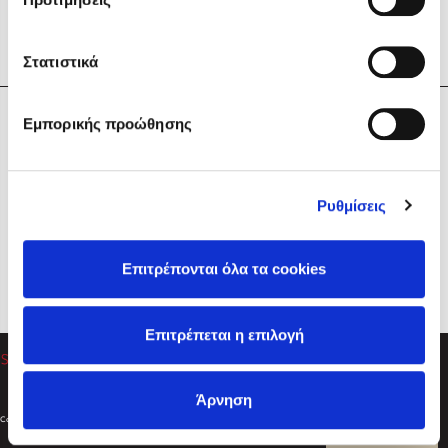
Στατιστικά
Η Εταιρεία
Εμπορικής προώθησης
Sebastian Fitzek
Υπηρεσίες
Playlist
Βοήθεια
Ρυθμίσεις
Επικοινωνία
Ακολουθήστε μας
Επιτρέπονται όλα τα cookies
Στέφανος Ξενάκης
Επιτρέπεται η επιλογή
Το λεξικό της ζωής σου
Άρνηση
Created by
Powered by
Copyright © 2026
dioptra.gr
Φίλτρα