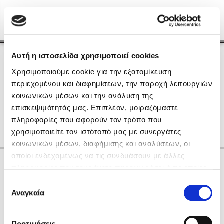
Menu
(0)
Κλείσιμο
Αρχική
|
Οι Συγγραφείς μας
Αυτή η ιστοσελίδα χρησιμοποιεί cookies
Οι Συγγραφείς μας
Χρησιμοποιούμε cookie για την εξατομίκευση
περιεχομένου και διαφημίσεων, την παροχή λειτουργιών
Δημοφιλή Βιβλία
0
Αποτελέσματα
κοινωνικών μέσων και την ανάλυση της
Lidia Branković
επισκεψιμότητάς μας. Επιπλέον, μοιραζόμαστε
M
S
W
Α
Γ
Ζ
Ρ
Χ
πληροφορίες που αφορούν τον τρόπο που
Το ξενοδοχείο των συναισθημάτων
χρησιμοποιείτε τον ιστότοπό μας με συνεργάτες
κοινωνικών μέσων, διαφήμισης και αναλύσεων, οι
οποίοι ενδεχομένως να τις συνδυάσουν με άλλες
Κάνε δώρα στους αγαπημένους σου
πληροφορίες που τους έχετε παραχωρήσει ή τις οποίες
έχουν συλλέξει σε σχέση με την από μέρους σας χρήση
Επιλογή
των υπηρεσιών τους. Αν συνεχίσετε να χρησιμοποιείτε
Αναγκαία
Χάρης Πολίτης
συγκατάθεσης
την ιστοσελίδα μας, συναινείτε στη χρήση των cookies
Καθρέφτης
μας.
ΔΩΡΟΚΑΡΤΑ ΔΙΟΠΤΡΑ
Προτιμήσεις