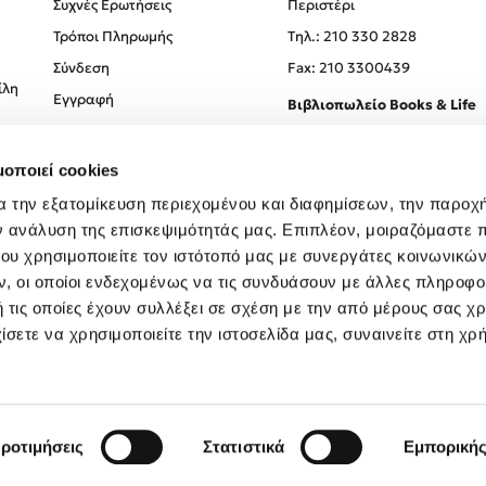
Συχνές Ερωτήσεις
Περιστέρι
Τρόποι Πληρωμής
Tηλ.: 210 330 2828
Σύνδεση
Fax: 210 3300439
ίλη
Εγγραφή
Βιβλιοπωλείο Books & Life
Σόλωνος 93-95, 106 78, Αθήν
μοποιεί cookies
Τηλ.:
210 330 0774
α την εξατομίκευση περιεχομένου και διαφημίσεων, την παροχ
ν ανάλυση της επισκεψιμότητάς μας. Επιπλέον, μοιραζόμαστε 
ου χρησιμοποιείτε τον ιστότοπό μας με συνεργάτες κοινωνικώ
, οι οποίοι ενδεχομένως να τις συνδυάσουν με άλλες πληροφο
 τις οποίες έχουν συλλέξει σε σχέση με την από μέρους σας χ
ίσετε να χρησιμοποιείτε την ιστοσελίδα μας, συναινείτε στη χρ
Created by
Powered by
Copyright © 2026
dioptra.gr
ροτιμήσεις
Στατιστικά
Εμπορική