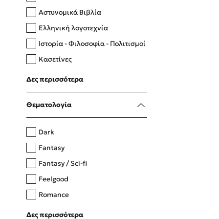
Αστυνομικά Βιβλία
Ελληνική λογοτεχνία
Δανάη Δεληγεώργη
Ιστορία - Φιλοσοφία - Πολιτισμοί
Πάνω, κάτω, μπροστά, πίσω
Κασετίνες
Λευκώματα - Έγχρωμοι οδηγοί
Δες περισσότερα
Μαγειρική
Mel Robbins
Θεματολογία
Η μέθοδος Αφήστε τους
Dark
Fantasy
Fantasy / Sci-fi
Feelgood
Romance
Upmarket
Δες περισσότερα