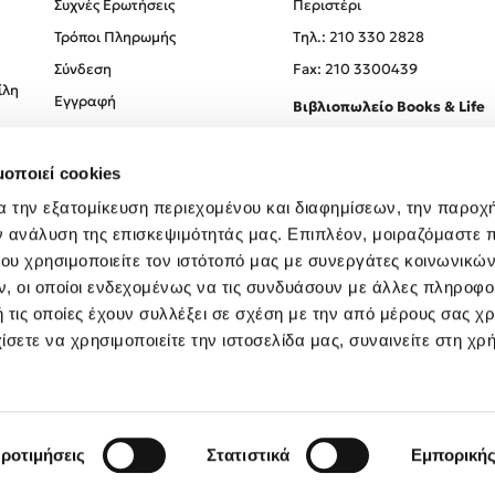
Συχνές Ερωτήσεις
Περιστέρι
Τρόποι Πληρωμής
Tηλ.: 210 330 2828
Σύνδεση
Fax: 210 3300439
ίλη
Εγγραφή
Βιβλιοπωλείο Books & Life
Σόλωνος 93-95, 106 78, Αθήν
μοποιεί cookies
Τηλ.:
210 330 0774
α την εξατομίκευση περιεχομένου και διαφημίσεων, την παροχ
ν ανάλυση της επισκεψιμότητάς μας. Επιπλέον, μοιραζόμαστε 
ου χρησιμοποιείτε τον ιστότοπό μας με συνεργάτες κοινωνικώ
, οι οποίοι ενδεχομένως να τις συνδυάσουν με άλλες πληροφο
 τις οποίες έχουν συλλέξει σε σχέση με την από μέρους σας χ
ίσετε να χρησιμοποιείτε την ιστοσελίδα μας, συναινείτε στη χρ
Created by
Powered by
Copyright © 2026
dioptra.gr
ροτιμήσεις
Στατιστικά
Εμπορική