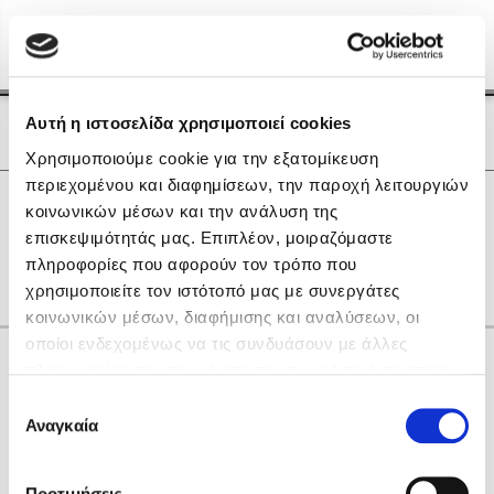
Menu
(0)
Κλείσιμο
Αρχική
|
Οι Συγγραφείς μας
Αυτή η ιστοσελίδα χρησιμοποιεί cookies
Οι Συγγραφείς μας
Χρησιμοποιούμε cookie για την εξατομίκευση
περιεχομένου και διαφημίσεων, την παροχή λειτουργιών
Δημοφιλή Βιβλία
0
Αποτελέσματα
κοινωνικών μέσων και την ανάλυση της
Lidia Branković
επισκεψιμότητάς μας. Επιπλέον, μοιραζόμαστε
N
O
R
Γ
Ι
Ξ
Π
Φ
other
πληροφορίες που αφορούν τον τρόπο που
Το ξενοδοχείο των συναισθημάτων
χρησιμοποιείτε τον ιστότοπό μας με συνεργάτες
κοινωνικών μέσων, διαφήμισης και αναλύσεων, οι
οποίοι ενδεχομένως να τις συνδυάσουν με άλλες
Κάνε δώρα στους αγαπημένους σου
πληροφορίες που τους έχετε παραχωρήσει ή τις οποίες
έχουν συλλέξει σε σχέση με την από μέρους σας χρήση
Επιλογή
των υπηρεσιών τους. Αν συνεχίσετε να χρησιμοποιείτε
Αναγκαία
Χάρης Πολίτης
συγκατάθεσης
την ιστοσελίδα μας, συναινείτε στη χρήση των cookies
Καθρέφτης
μας.
ΔΩΡΟΚΑΡΤΑ ΔΙΟΠΤΡΑ
Προτιμήσεις