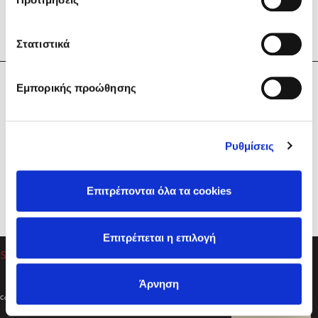
Στατιστικά
Η Εταιρεία
Εμπορικής προώθησης
Sebastian Fitzek
Υπηρεσίες
Playlist
Βοήθεια
Ρυθμίσεις
Επικοινωνία
Ακολουθήστε μας
Επιτρέπονται όλα τα cookies
Στέφανος Ξενάκης
Επιτρέπεται η επιλογή
Το λεξικό της ζωής σου
Άρνηση
Created by
Powered by
Copyright © 2026
dioptra.gr
Φίλτρα