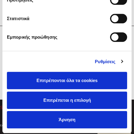
Στατιστικά
Η Εταιρεία
Εμπορικής προώθησης
Sebastian Fitzek
Υπηρεσίες
Playlist
Βοήθεια
Ρυθμίσεις
Επικοινωνία
Ακολουθήστε μας
Επιτρέπονται όλα τα cookies
Στέφανος Ξενάκης
Επιτρέπεται η επιλογή
Το λεξικό της ζωής σου
Άρνηση
Created by
Powered by
Copyright © 2026
dioptra.gr
Φίλτρα