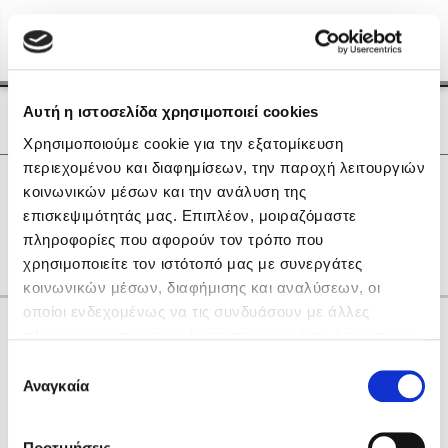
Menu
(0)
Κλείσιμο
Αρχική
|
Οι Συγγραφείς μας
Αυτή η ιστοσελίδα χρησιμοποιεί cookies
Οι Συγγραφείς μας
Χρησιμοποιούμε cookie για την εξατομίκευση
περιεχομένου και διαφημίσεων, την παροχή λειτουργιών
Δημοφιλή Βιβλία
0
Αποτελέσματα
κοινωνικών μέσων και την ανάλυση της
Lidia Branković
επισκεψιμότητάς μας. Επιπλέον, μοιραζόμαστε
N
O
X
Α
Γ
Ο
Ρ
Φ
Χ
πληροφορίες που αφορούν τον τρόπο που
Το ξενοδοχείο των συναισθημάτων
χρησιμοποιείτε τον ιστότοπό μας με συνεργάτες
κοινωνικών μέσων, διαφήμισης και αναλύσεων, οι
οποίοι ενδεχομένως να τις συνδυάσουν με άλλες
Κάνε δώρα στους αγαπημένους σου
πληροφορίες που τους έχετε παραχωρήσει ή τις οποίες
έχουν συλλέξει σε σχέση με την από μέρους σας χρήση
Επιλογή
των υπηρεσιών τους. Αν συνεχίσετε να χρησιμοποιείτε
Αναγκαία
Χάρης Πολίτης
συγκατάθεσης
την ιστοσελίδα μας, συναινείτε στη χρήση των cookies
Καθρέφτης
μας.
ΔΩΡΟΚΑΡΤΑ ΔΙΟΠΤΡΑ
Προτιμήσεις