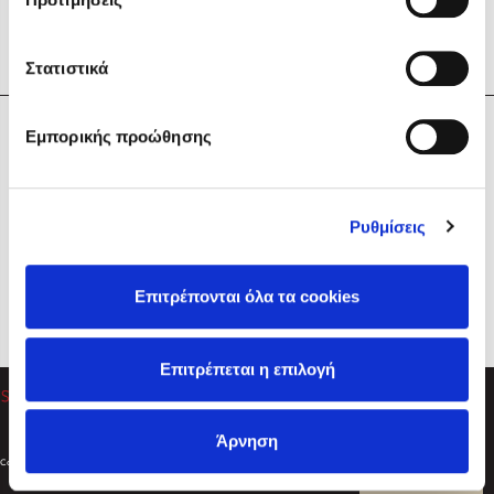
Στατιστικά
Η Εταιρεία
Εμπορικής προώθησης
Sebastian Fitzek
Υπηρεσίες
Playlist
Βοήθεια
Ρυθμίσεις
Επικοινωνία
Ακολουθήστε μας
Επιτρέπονται όλα τα cookies
Στέφανος Ξενάκης
Επιτρέπεται η επιλογή
Το λεξικό της ζωής σου
Άρνηση
Created by
Powered by
Copyright © 2026
dioptra.gr
Φίλτρα