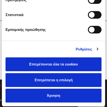
Στατιστικά
Η Εταιρεία
Εμπορικής προώθησης
Sebastian Fitzek
Υπηρεσίες
Playlist
Βοήθεια
Ρυθμίσεις
Επικοινωνία
Ακολουθήστε μας
Επιτρέπονται όλα τα cookies
Στέφανος Ξενάκης
Επιτρέπεται η επιλογή
Το λεξικό της ζωής σου
Άρνηση
Created by
Powered by
Copyright © 2026
dioptra.gr
Φίλτρα