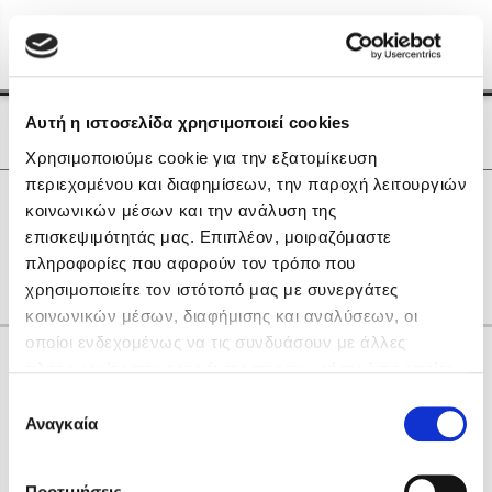
Menu
(0)
Κλείσιμο
Αρχική
|
Οι Συγγραφείς μας
Αυτή η ιστοσελίδα χρησιμοποιεί cookies
Οι Συγγραφείς μας
Χρησιμοποιούμε cookie για την εξατομίκευση
περιεχομένου και διαφημίσεων, την παροχή λειτουργιών
Δημοφιλή Βιβλία
0
Αποτελέσματα
κοινωνικών μέσων και την ανάλυση της
Lidia Branković
επισκεψιμότητάς μας. Επιπλέον, μοιραζόμαστε
O
Γ
Χ
Ω
πληροφορίες που αφορούν τον τρόπο που
Το ξενοδοχείο των συναισθημάτων
χρησιμοποιείτε τον ιστότοπό μας με συνεργάτες
κοινωνικών μέσων, διαφήμισης και αναλύσεων, οι
οποίοι ενδεχομένως να τις συνδυάσουν με άλλες
Κάνε δώρα στους αγαπημένους σου
πληροφορίες που τους έχετε παραχωρήσει ή τις οποίες
έχουν συλλέξει σε σχέση με την από μέρους σας χρήση
Επιλογή
των υπηρεσιών τους. Αν συνεχίσετε να χρησιμοποιείτε
Αναγκαία
Χάρης Πολίτης
συγκατάθεσης
την ιστοσελίδα μας, συναινείτε στη χρήση των cookies
Καθρέφτης
μας.
ΔΩΡΟΚΑΡΤΑ ΔΙΟΠΤΡΑ
Προτιμήσεις