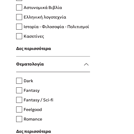
Αστυνομικά Βιβλία
Ελληνική λογοτεχνία
Δανάη Δεληγεώργη
Ιστορία - Φιλοσοφία - Πολιτισμοί
Πάνω, κάτω, μπροστά, πίσω
Κασετίνες
Λευκώματα - Έγχρωμοι οδηγοί
Δες περισσότερα
Μαγειρική
Mel Robbins
Θεματολογία
Η μέθοδος Αφήστε τους
Dark
Fantasy
Fantasy / Sci-fi
Feelgood
Romance
Upmarket
Δες περισσότερα