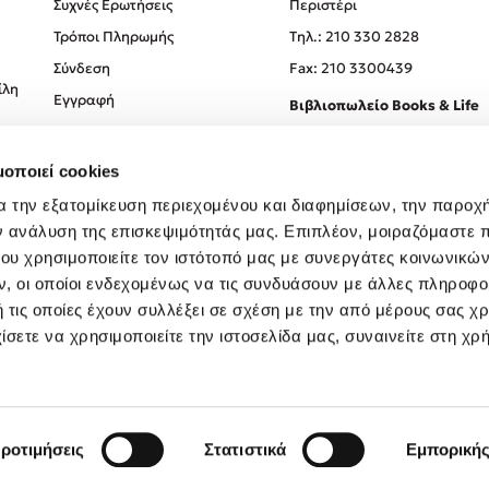
Συχνές Ερωτήσεις
Περιστέρι
Τρόποι Πληρωμής
Tηλ.: 210 330 2828
Σύνδεση
Fax: 210 3300439
ίλη
Εγγραφή
Βιβλιοπωλείο Books & Life
Σόλωνος 93-95, 106 78, Αθήν
μοποιεί cookies
Τηλ.:
210 330 0774
α την εξατομίκευση περιεχομένου και διαφημίσεων, την παροχ
ν ανάλυση της επισκεψιμότητάς μας. Επιπλέον, μοιραζόμαστε 
ου χρησιμοποιείτε τον ιστότοπό μας με συνεργάτες κοινωνικώ
, οι οποίοι ενδεχομένως να τις συνδυάσουν με άλλες πληροφο
 τις οποίες έχουν συλλέξει σε σχέση με την από μέρους σας χ
ίσετε να χρησιμοποιείτε την ιστοσελίδα μας, συναινείτε στη χρ
Created by
Powered by
Copyright © 2026
dioptra.gr
ροτιμήσεις
Στατιστικά
Εμπορική