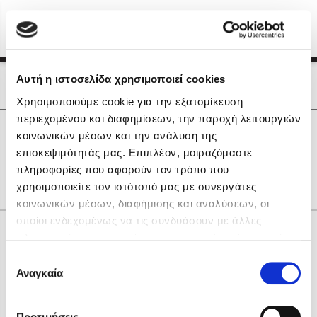
Menu
(0)
Κλείσιμο
Αρχική
|
Οι Συγγραφείς μας
Αυτή η ιστοσελίδα χρησιμοποιεί cookies
Οι Συγγραφείς μας
Χρησιμοποιούμε cookie για την εξατομίκευση
περιεχομένου και διαφημίσεων, την παροχή λειτουργιών
Δημοφιλή Βιβλία
0
Αποτελέσματα
κοινωνικών μέσων και την ανάλυση της
Lidia Branković
επισκεψιμότητάς μας. Επιπλέον, μοιραζόμαστε
O
Ξ
πληροφορίες που αφορούν τον τρόπο που
Το ξενοδοχείο των συναισθημάτων
χρησιμοποιείτε τον ιστότοπό μας με συνεργάτες
κοινωνικών μέσων, διαφήμισης και αναλύσεων, οι
οποίοι ενδεχομένως να τις συνδυάσουν με άλλες
Κάνε δώρα στους αγαπημένους σου
πληροφορίες που τους έχετε παραχωρήσει ή τις οποίες
έχουν συλλέξει σε σχέση με την από μέρους σας χρήση
Επιλογή
των υπηρεσιών τους. Αν συνεχίσετε να χρησιμοποιείτε
Αναγκαία
Χάρης Πολίτης
συγκατάθεσης
την ιστοσελίδα μας, συναινείτε στη χρήση των cookies
Καθρέφτης
μας.
ΔΩΡΟΚΑΡΤΑ ΔΙΟΠΤΡΑ
Προτιμήσεις