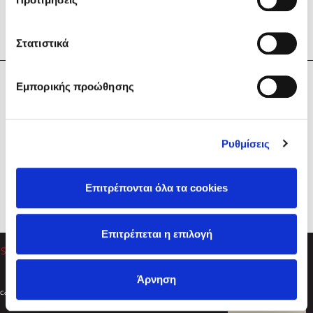
Στατιστικά
Η Εταιρεία
Εμπορικής προώθησης
Sebastian Fitzek
Υπηρεσίες
Playlist
Βοήθεια
Ρυθμίσεις
Επικοινωνία
Ακολουθήστε μας
Επιτρέπονται όλα τα cookies
Στέφανος Ξενάκης
Επιτρέπεται η επιλογή
Το λεξικό της ζωής σου
Άρνηση
Created by
Powered by
Copyright © 2026
dioptra.gr
Φίλτρα