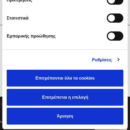
Στατιστικά
Η Εταιρεία
Εμπορικής προώθησης
Sebastian Fitzek
Υπηρεσίες
Playlist
Βοήθεια
Ρυθμίσεις
Επικοινωνία
Ακολουθήστε μας
Επιτρέπονται όλα τα cookies
Στέφανος Ξενάκης
Επιτρέπεται η επιλογή
Το λεξικό της ζωής σου
Άρνηση
Created by
Powered by
Copyright © 2026
dioptra.gr
Φίλτρα