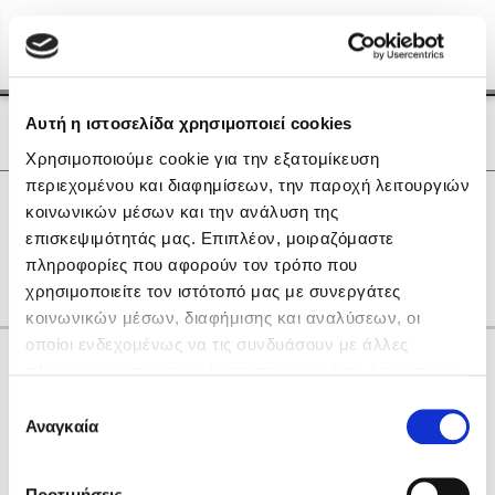
Menu
(0)
Κλείσιμο
Αρχική
|
Οι Συγγραφείς μας
Αυτή η ιστοσελίδα χρησιμοποιεί cookies
Οι Συγγραφείς μας
Χρησιμοποιούμε cookie για την εξατομίκευση
περιεχομένου και διαφημίσεων, την παροχή λειτουργιών
Δημοφιλή Βιβλία
0
Αποτελέσματα
κοινωνικών μέσων και την ανάλυση της
Lidia Branković
επισκεψιμότητάς μας. Επιπλέον, μοιραζόμαστε
O
Q
R
W
Α
Γ
Ι
Χ
πληροφορίες που αφορούν τον τρόπο που
Το ξενοδοχείο των συναισθημάτων
χρησιμοποιείτε τον ιστότοπό μας με συνεργάτες
κοινωνικών μέσων, διαφήμισης και αναλύσεων, οι
οποίοι ενδεχομένως να τις συνδυάσουν με άλλες
Κάνε δώρα στους αγαπημένους σου
πληροφορίες που τους έχετε παραχωρήσει ή τις οποίες
έχουν συλλέξει σε σχέση με την από μέρους σας χρήση
Επιλογή
των υπηρεσιών τους. Αν συνεχίσετε να χρησιμοποιείτε
Αναγκαία
Χάρης Πολίτης
συγκατάθεσης
την ιστοσελίδα μας, συναινείτε στη χρήση των cookies
Καθρέφτης
μας.
ΔΩΡΟΚΑΡΤΑ ΔΙΟΠΤΡΑ
Προτιμήσεις