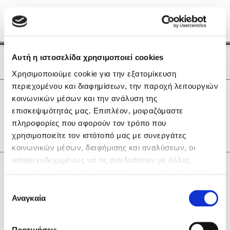
Menu
(0)
Κλείσιμο
Αρχική
|
Οι Συγγραφείς μας
Αυτή η ιστοσελίδα χρησιμοποιεί cookies
Οι Συγγραφείς μας
Χρησιμοποιούμε cookie για την εξατομίκευση
περιεχομένου και διαφημίσεων, την παροχή λειτουργιών
Δημοφιλή Βιβλία
0
Αποτελέσματα
κοινωνικών μέσων και την ανάλυση της
Lidia Branković
επισκεψιμότητάς μας. Επιπλέον, μοιραζόμαστε
O
R
Γ
Ι
Ξ
Π
Τ
Φ
other
πληροφορίες που αφορούν τον τρόπο που
Το ξενοδοχείο των συναισθημάτων
χρησιμοποιείτε τον ιστότοπό μας με συνεργάτες
κοινωνικών μέσων, διαφήμισης και αναλύσεων, οι
οποίοι ενδεχομένως να τις συνδυάσουν με άλλες
Κάνε δώρα στους αγαπημένους σου
πληροφορίες που τους έχετε παραχωρήσει ή τις οποίες
έχουν συλλέξει σε σχέση με την από μέρους σας χρήση
Επιλογή
των υπηρεσιών τους. Αν συνεχίσετε να χρησιμοποιείτε
Αναγκαία
Χάρης Πολίτης
συγκατάθεσης
την ιστοσελίδα μας, συναινείτε στη χρήση των cookies
Καθρέφτης
μας.
ΔΩΡΟΚΑΡΤΑ ΔΙΟΠΤΡΑ
Προτιμήσεις