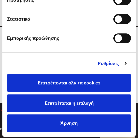
Στατιστικά
Η Εταιρεία
Εμπορικής προώθησης
Sebastian Fitzek
Υπηρεσίες
Playlist
Βοήθεια
Ρυθμίσεις
Επικοινωνία
Ακολουθήστε μας
Επιτρέπονται όλα τα cookies
Στέφανος Ξενάκης
Επιτρέπεται η επιλογή
Το λεξικό της ζωής σου
Άρνηση
Created by
Powered by
Copyright © 2026
dioptra.gr
Φίλτρα