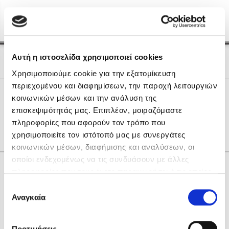
Menu
(0)
Κλείσιμο
Αρχική
|
Οι Συγγραφείς μας
Αυτή η ιστοσελίδα χρησιμοποιεί cookies
Οι Συγγραφείς μας
Χρησιμοποιούμε cookie για την εξατομίκευση
περιεχομένου και διαφημίσεων, την παροχή λειτουργιών
Δημοφιλή Βιβλία
0
Αποτελέσματα
κοινωνικών μέσων και την ανάλυση της
Lidia Branković
επισκεψιμότητάς μας. Επιπλέον, μοιραζόμαστε
O
R
Γ
Ι
Ξ
Π
Φ
πληροφορίες που αφορούν τον τρόπο που
Το ξενοδοχείο των συναισθημάτων
χρησιμοποιείτε τον ιστότοπό μας με συνεργάτες
κοινωνικών μέσων, διαφήμισης και αναλύσεων, οι
οποίοι ενδεχομένως να τις συνδυάσουν με άλλες
Κάνε δώρα στους αγαπημένους σου
πληροφορίες που τους έχετε παραχωρήσει ή τις οποίες
έχουν συλλέξει σε σχέση με την από μέρους σας χρήση
Επιλογή
των υπηρεσιών τους. Αν συνεχίσετε να χρησιμοποιείτε
Αναγκαία
Χάρης Πολίτης
συγκατάθεσης
την ιστοσελίδα μας, συναινείτε στη χρήση των cookies
Καθρέφτης
μας.
ΔΩΡΟΚΑΡΤΑ ΔΙΟΠΤΡΑ
Προτιμήσεις