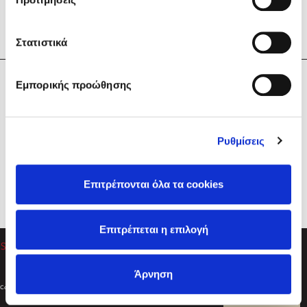
Στατιστικά
Η Εταιρεία
Εμπορικής προώθησης
Sebastian Fitzek
Υπηρεσίες
Playlist
Βοήθεια
Ρυθμίσεις
Επικοινωνία
Ακολουθήστε μας
Επιτρέπονται όλα τα cookies
Στέφανος Ξενάκης
Επιτρέπεται η επιλογή
Το λεξικό της ζωής σου
Άρνηση
Created by
Powered by
Copyright © 2026
dioptra.gr
Φίλτρα