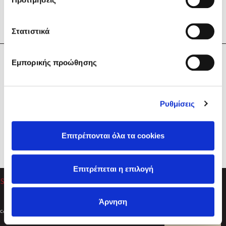
Στατιστικά
Η Εταιρεία
Εμπορικής προώθησης
Sebastian Fitzek
Υπηρεσίες
Playlist
Βοήθεια
Ρυθμίσεις
Επικοινωνία
Ακολουθήστε μας
Επιτρέπονται όλα τα cookies
Στέφανος Ξενάκης
Επιτρέπεται η επιλογή
Το λεξικό της ζωής σου
Άρνηση
Created by
Powered by
Copyright © 2026
dioptra.gr
Φίλτρα