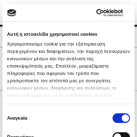
Menu
(0)
Κλείσιμο
Αρχική
|
Οι Συγγραφείς μας
Αυτή η ιστοσελίδα χρησιμοποιεί cookies
Οι Συγγραφείς μας
Χρησιμοποιούμε cookie για την εξατομίκευση
περιεχομένου και διαφημίσεων, την παροχή λειτουργιών
Δημοφιλή Βιβλία
0
Αποτελέσματα
κοινωνικών μέσων και την ανάλυση της
Lidia Branković
επισκεψιμότητάς μας. Επιπλέον, μοιραζόμαστε
O
R
Γ
Ι
Π
Φ
other
πληροφορίες που αφορούν τον τρόπο που
Το ξενοδοχείο των συναισθημάτων
χρησιμοποιείτε τον ιστότοπό μας με συνεργάτες
κοινωνικών μέσων, διαφήμισης και αναλύσεων, οι
οποίοι ενδεχομένως να τις συνδυάσουν με άλλες
Κάνε δώρα στους αγαπημένους σου
πληροφορίες που τους έχετε παραχωρήσει ή τις οποίες
έχουν συλλέξει σε σχέση με την από μέρους σας χρήση
Επιλογή
των υπηρεσιών τους. Αν συνεχίσετε να χρησιμοποιείτε
Αναγκαία
Χάρης Πολίτης
συγκατάθεσης
την ιστοσελίδα μας, συναινείτε στη χρήση των cookies
Καθρέφτης
μας.
ΔΩΡΟΚΑΡΤΑ ΔΙΟΠΤΡΑ
Προτιμήσεις