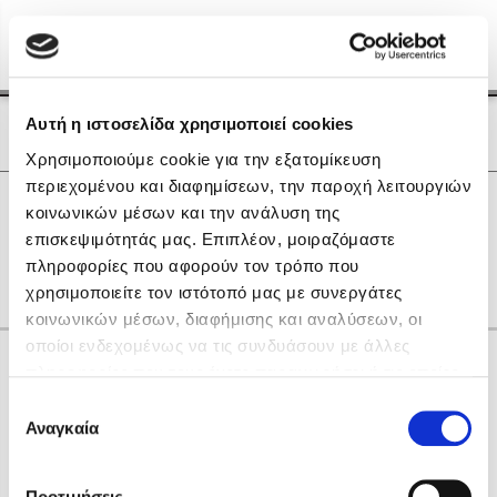
Menu
(0)
Κλείσιμο
Αρχική
|
Οι Συγγραφείς μας
Αυτή η ιστοσελίδα χρησιμοποιεί cookies
Οι Συγγραφείς μας
Χρησιμοποιούμε cookie για την εξατομίκευση
περιεχομένου και διαφημίσεων, την παροχή λειτουργιών
Δημοφιλή Βιβλία
0
Αποτελέσματα
κοινωνικών μέσων και την ανάλυση της
Lidia Branković
επισκεψιμότητάς μας. Επιπλέον, μοιραζόμαστε
O
R
W
Α
Γ
Δ
Ι
Χ
πληροφορίες που αφορούν τον τρόπο που
Το ξενοδοχείο των συναισθημάτων
χρησιμοποιείτε τον ιστότοπό μας με συνεργάτες
κοινωνικών μέσων, διαφήμισης και αναλύσεων, οι
οποίοι ενδεχομένως να τις συνδυάσουν με άλλες
Κάνε δώρα στους αγαπημένους σου
πληροφορίες που τους έχετε παραχωρήσει ή τις οποίες
έχουν συλλέξει σε σχέση με την από μέρους σας χρήση
Επιλογή
των υπηρεσιών τους. Αν συνεχίσετε να χρησιμοποιείτε
Αναγκαία
Χάρης Πολίτης
συγκατάθεσης
την ιστοσελίδα μας, συναινείτε στη χρήση των cookies
Καθρέφτης
μας.
ΔΩΡΟΚΑΡΤΑ ΔΙΟΠΤΡΑ
Προτιμήσεις