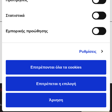
Στατιστικά
Η Εταιρεία
Εμπορικής προώθησης
Sebastian Fitzek
Υπηρεσίες
Playlist
Βοήθεια
Ρυθμίσεις
Επικοινωνία
Ακολουθήστε μας
Επιτρέπονται όλα τα cookies
Στέφανος Ξενάκης
Επιτρέπεται η επιλογή
Το λεξικό της ζωής σου
Άρνηση
Created by
Powered by
Copyright © 2026
dioptra.gr
Φίλτρα