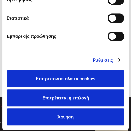
Στατιστικά
Η Εταιρεία
Εμπορικής προώθησης
Sebastian Fitzek
Υπηρεσίες
Playlist
Βοήθεια
Ρυθμίσεις
Επικοινωνία
Ακολουθήστε μας
Επιτρέπονται όλα τα cookies
Στέφανος Ξενάκης
Επιτρέπεται η επιλογή
Το λεξικό της ζωής σου
Άρνηση
Created by
Powered by
Copyright © 2026
dioptra.gr
Φίλτρα