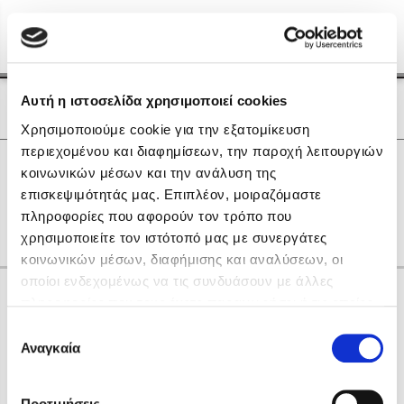
Menu
(0)
Κλείσιμο
Αρχική
|
Οι Συγγραφείς μας
Αυτή η ιστοσελίδα χρησιμοποιεί cookies
Οι Συγγραφείς μας
Χρησιμοποιούμε cookie για την εξατομίκευση
περιεχομένου και διαφημίσεων, την παροχή λειτουργιών
Δημοφιλή Βιβλία
0
Αποτελέσματα
κοινωνικών μέσων και την ανάλυση της
Lidia Branković
επισκεψιμότητάς μας. Επιπλέον, μοιραζόμαστε
O
S
Α
Γ
Ι
Ξ
Ρ
Φ
Χ
πληροφορίες που αφορούν τον τρόπο που
Το ξενοδοχείο των συναισθημάτων
χρησιμοποιείτε τον ιστότοπό μας με συνεργάτες
κοινωνικών μέσων, διαφήμισης και αναλύσεων, οι
οποίοι ενδεχομένως να τις συνδυάσουν με άλλες
Κάνε δώρα στους αγαπημένους σου
πληροφορίες που τους έχετε παραχωρήσει ή τις οποίες
έχουν συλλέξει σε σχέση με την από μέρους σας χρήση
Επιλογή
των υπηρεσιών τους. Αν συνεχίσετε να χρησιμοποιείτε
Αναγκαία
Χάρης Πολίτης
συγκατάθεσης
την ιστοσελίδα μας, συναινείτε στη χρήση των cookies
Καθρέφτης
μας.
ΔΩΡΟΚΑΡΤΑ ΔΙΟΠΤΡΑ
Προτιμήσεις