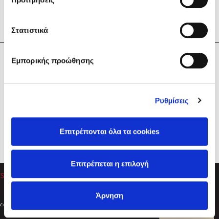
Στατιστικά
Η Εταιρεία
Εμπορικής προώθησης
Sebastian Fitzek
Υπηρεσίες
Playlist
Βοήθεια
Ρυθμίσεις
Επικοινωνία
Ακολουθήστε μας
Επιτρέπονται όλα τα cookies
Στέφανος Ξενάκης
Επιτρέπεται η επιλογή
Το λεξικό της ζωής σου
Άρνηση
Created by
Powered by
Copyright © 2026
dioptra.gr
Φίλτρα