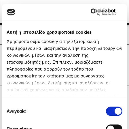
Menu
(0)
Κλείσιμο
Αρχική
|
Οι Συγγραφείς μας
Αυτή η ιστοσελίδα χρησιμοποιεί cookies
Οι Συγγραφείς μας
Χρησιμοποιούμε cookie για την εξατομίκευση
περιεχομένου και διαφημίσεων, την παροχή λειτουργιών
Δημοφιλή Βιβλία
0
Αποτελέσματα
κοινωνικών μέσων και την ανάλυση της
Lidia Branković
επισκεψιμότητάς μας. Επιπλέον, μοιραζόμαστε
O
S
Z
Γ
Π
Χ
Ω
πληροφορίες που αφορούν τον τρόπο που
Το ξενοδοχείο των συναισθημάτων
χρησιμοποιείτε τον ιστότοπό μας με συνεργάτες
κοινωνικών μέσων, διαφήμισης και αναλύσεων, οι
οποίοι ενδεχομένως να τις συνδυάσουν με άλλες
Κάνε δώρα στους αγαπημένους σου
πληροφορίες που τους έχετε παραχωρήσει ή τις οποίες
έχουν συλλέξει σε σχέση με την από μέρους σας χρήση
Επιλογή
των υπηρεσιών τους. Αν συνεχίσετε να χρησιμοποιείτε
Αναγκαία
Χάρης Πολίτης
συγκατάθεσης
την ιστοσελίδα μας, συναινείτε στη χρήση των cookies
Καθρέφτης
μας.
ΔΩΡΟΚΑΡΤΑ ΔΙΟΠΤΡΑ
Προτιμήσεις