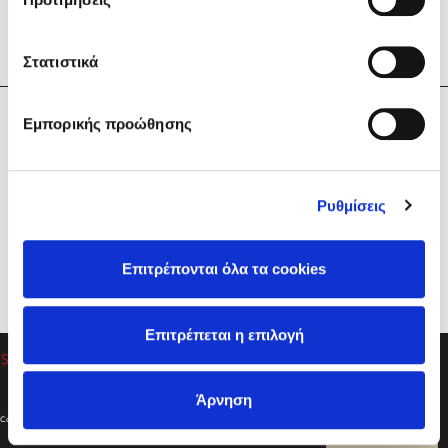
Στατιστικά
Η Εταιρεία
Εμπορικής προώθησης
Sebastian Fitzek
Υπηρεσίες
Playlist
Βοήθεια
Ρυθμίσεις
Επικοινωνία
Ακολουθήστε μας
Επιτρέπονται όλα τα cookies
Στέφανος Ξενάκης
Επιτρέπεται η επιλογή
Το λεξικό της ζωής σου
Άρνηση
Created by
Powered by
Copyright © 2026
dioptra.gr
Φίλτρα