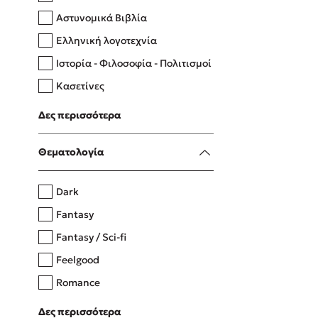
Αστυνομικά Βιβλία
Ελληνική λογοτεχνία
Δανάη Δεληγεώργη
Ιστορία - Φιλοσοφία - Πολιτισμοί
Πάνω, κάτω, μπροστά, πίσω
Κασετίνες
Λευκώματα - Έγχρωμοι οδηγοί
Δες περισσότερα
Μαγειρική
Mel Robbins
Θεματολογία
Η μέθοδος Αφήστε τους
Dark
Fantasy
Fantasy / Sci-fi
Feelgood
Romance
Upmarket
Δες περισσότερα