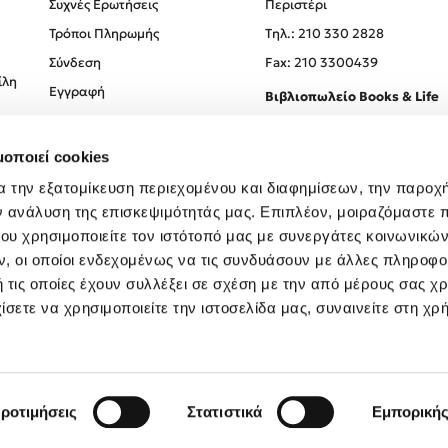
Συχνές Ερωτήσεις
Περιστέρι
Τρόποι Πληρωμής
Tηλ.: 210 330 2828
Σύνδεση
Fax: 210 3300439
ίλη
Εγγραφή
Βιβλιοπωλείο Books & Life
Σόλωνος 93-95, 106 78, Αθήν
μοποιεί cookies
Τηλ.:
210 330 0774
α την εξατομίκευση περιεχομένου και διαφημίσεων, την παροχ
ν ανάλυση της επισκεψιμότητάς μας. Επιπλέον, μοιραζόμαστε 
ου χρησιμοποιείτε τον ιστότοπό μας με συνεργάτες κοινωνικώ
, οι οποίοι ενδεχομένως να τις συνδυάσουν με άλλες πληροφο
 τις οποίες έχουν συλλέξει σε σχέση με την από μέρους σας χ
ίσετε να χρησιμοποιείτε την ιστοσελίδα μας, συναινείτε στη χρ
Created by
Powered by
Copyright © 2026
dioptra.gr
ροτιμήσεις
Στατιστικά
Εμπορική