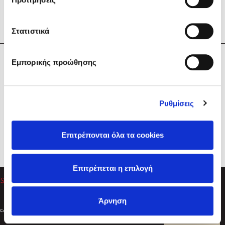
Στατιστικά
Η Εταιρεία
Εμπορικής προώθησης
Sebastian Fitzek
Υπηρεσίες
Playlist
Βοήθεια
Ρυθμίσεις
Επικοινωνία
Ακολουθήστε μας
Επιτρέπονται όλα τα cookies
Στέφανος Ξενάκης
Επιτρέπεται η επιλογή
Το λεξικό της ζωής σου
Άρνηση
Created by
Powered by
Copyright © 2026
dioptra.gr
Φίλτρα