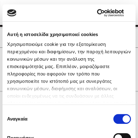
Menu
(0)
Κλείσιμο
Αρχική
|
Οι Συγγραφείς μας
Αυτή η ιστοσελίδα χρησιμοποιεί cookies
Οι Συγγραφείς μας
Χρησιμοποιούμε cookie για την εξατομίκευση
περιεχομένου και διαφημίσεων, την παροχή λειτουργιών
Δημοφιλή Βιβλία
0
Αποτελέσματα
κοινωνικών μέσων και την ανάλυση της
Lidia Branković
επισκεψιμότητάς μας. Επιπλέον, μοιραζόμαστε
S
Α
Β
Θ
Ρ
πληροφορίες που αφορούν τον τρόπο που
Το ξενοδοχείο των συναισθημάτων
χρησιμοποιείτε τον ιστότοπό μας με συνεργάτες
κοινωνικών μέσων, διαφήμισης και αναλύσεων, οι
οποίοι ενδεχομένως να τις συνδυάσουν με άλλες
Κάνε δώρα στους αγαπημένους σου
πληροφορίες που τους έχετε παραχωρήσει ή τις οποίες
έχουν συλλέξει σε σχέση με την από μέρους σας χρήση
Επιλογή
των υπηρεσιών τους. Αν συνεχίσετε να χρησιμοποιείτε
Αναγκαία
Χάρης Πολίτης
συγκατάθεσης
την ιστοσελίδα μας, συναινείτε στη χρήση των cookies
Καθρέφτης
μας.
ΔΩΡΟΚΑΡΤΑ ΔΙΟΠΤΡΑ
Προτιμήσεις