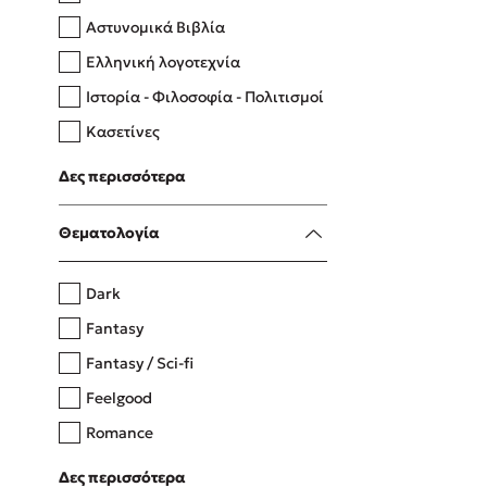
Αστυνομικά Βιβλία
Ελληνική λογοτεχνία
Δανάη Δεληγεώργη
Ιστορία - Φιλοσοφία - Πολιτισμοί
Πάνω, κάτω, μπροστά, πίσω
Κασετίνες
Λευκώματα - Έγχρωμοι οδηγοί
Δες περισσότερα
Μαγειρική
Mel Robbins
Θεματολογία
Η μέθοδος Αφήστε τους
Dark
Fantasy
Fantasy / Sci-fi
Feelgood
Romance
Upmarket
Δες περισσότερα