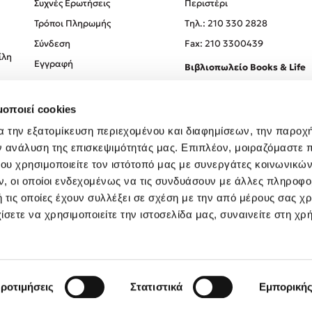
Συχνές Ερωτήσεις
Περιστέρι
Τρόποι Πληρωμής
Tηλ.: 210 330 2828
Σύνδεση
Fax: 210 3300439
ίλη
Εγγραφή
Βιβλιοπωλείο Books & Life
Σόλωνος 93-95, 106 78, Αθήν
μοποιεί cookies
Τηλ.:
210 330 0774
α την εξατομίκευση περιεχομένου και διαφημίσεων, την παροχ
ν ανάλυση της επισκεψιμότητάς μας. Επιπλέον, μοιραζόμαστε 
ου χρησιμοποιείτε τον ιστότοπό μας με συνεργάτες κοινωνικώ
, οι οποίοι ενδεχομένως να τις συνδυάσουν με άλλες πληροφο
 τις οποίες έχουν συλλέξει σε σχέση με την από μέρους σας χ
ίσετε να χρησιμοποιείτε την ιστοσελίδα μας, συναινείτε στη χρ
Created by
Powered by
Copyright © 2026
dioptra.gr
ροτιμήσεις
Στατιστικά
Εμπορική