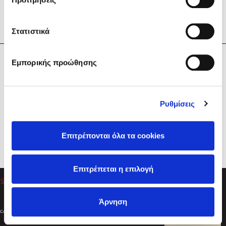
Στατιστικά
Η Εταιρεία
Εμπορικής προώθησης
Sebastian Fitzek
Υπηρεσίες
Playlist
Βοήθεια
Ρυθμίσεις
Επικοινωνία
Ακολουθήστε μας
Επιτρέπονται όλα τα cookies
Στέφανος Ξενάκης
Επιτρέπεται η επιλογή
Το λεξικό της ζωής σου
Άρνηση
Created by
Powered by
Copyright © 2026
dioptra.gr
Φίλτρα