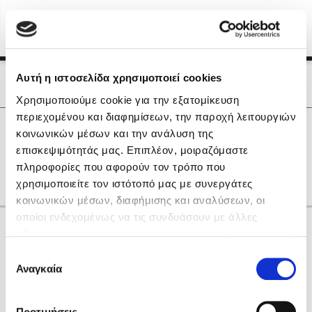
Menu
(0)
Κλείσιμο
Αρχική
|
Οι Συγγραφείς μας
Αυτή η ιστοσελίδα χρησιμοποιεί cookies
Οι Συγγραφείς μας
Χρησιμοποιούμε cookie για την εξατομίκευση
περιεχομένου και διαφημίσεων, την παροχή λειτουργιών
Δημοφιλή Βιβλία
0
Αποτελέσματα
κοινωνικών μέσων και την ανάλυση της
Lidia Branković
επισκεψιμότητάς μας. Επιπλέον, μοιραζόμαστε
S
Α
Γ
Ι
Ξ
Ρ
Υ
Φ
Χ
πληροφορίες που αφορούν τον τρόπο που
Το ξενοδοχείο των συναισθημάτων
χρησιμοποιείτε τον ιστότοπό μας με συνεργάτες
κοινωνικών μέσων, διαφήμισης και αναλύσεων, οι
οποίοι ενδεχομένως να τις συνδυάσουν με άλλες
Κάνε δώρα στους αγαπημένους σου
πληροφορίες που τους έχετε παραχωρήσει ή τις οποίες
έχουν συλλέξει σε σχέση με την από μέρους σας χρήση
Επιλογή
των υπηρεσιών τους. Αν συνεχίσετε να χρησιμοποιείτε
Αναγκαία
Χάρης Πολίτης
συγκατάθεσης
την ιστοσελίδα μας, συναινείτε στη χρήση των cookies
Καθρέφτης
μας.
ΔΩΡΟΚΑΡΤΑ ΔΙΟΠΤΡΑ
Προτιμήσεις