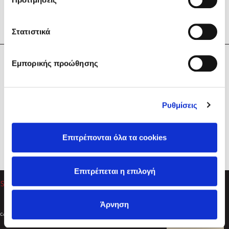
Στατιστικά
Η Εταιρεία
Εμπορικής προώθησης
Sebastian Fitzek
Υπηρεσίες
Playlist
Βοήθεια
Ρυθμίσεις
Επικοινωνία
Ακολουθήστε μας
Επιτρέπονται όλα τα cookies
Στέφανος Ξενάκης
Επιτρέπεται η επιλογή
Το λεξικό της ζωής σου
Άρνηση
Created by
Powered by
Copyright © 2026
dioptra.gr
Φίλτρα