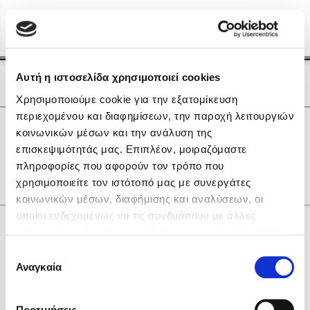
Menu
(0)
Κλείσιμο
Αρχική
|
Οι Συγγραφείς μας
Αυτή η ιστοσελίδα χρησιμοποιεί cookies
Οι Συγγραφείς μας
Χρησιμοποιούμε cookie για την εξατομίκευση
περιεχομένου και διαφημίσεων, την παροχή λειτουργιών
Δημοφιλή Βιβλία
0
Αποτελέσματα
κοινωνικών μέσων και την ανάλυση της
Lidia Branković
επισκεψιμότητάς μας. Επιπλέον, μοιραζόμαστε
S
Γ
Η
Θ
Ρ
Σ
Ω
πληροφορίες που αφορούν τον τρόπο που
Το ξενοδοχείο των συναισθημάτων
χρησιμοποιείτε τον ιστότοπό μας με συνεργάτες
κοινωνικών μέσων, διαφήμισης και αναλύσεων, οι
οποίοι ενδεχομένως να τις συνδυάσουν με άλλες
Κάνε δώρα στους αγαπημένους σου
πληροφορίες που τους έχετε παραχωρήσει ή τις οποίες
έχουν συλλέξει σε σχέση με την από μέρους σας χρήση
Επιλογή
των υπηρεσιών τους. Αν συνεχίσετε να χρησιμοποιείτε
Αναγκαία
Χάρης Πολίτης
συγκατάθεσης
την ιστοσελίδα μας, συναινείτε στη χρήση των cookies
Καθρέφτης
μας.
ΔΩΡΟΚΑΡΤΑ ΔΙΟΠΤΡΑ
Προτιμήσεις