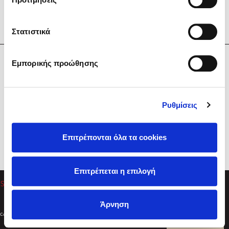
Στατιστικά
Η Εταιρεία
Εμπορικής προώθησης
Sebastian Fitzek
Υπηρεσίες
Playlist
Βοήθεια
Ρυθμίσεις
Επικοινωνία
Ακολουθήστε μας
Επιτρέπονται όλα τα cookies
Στέφανος Ξενάκης
Επιτρέπεται η επιλογή
Το λεξικό της ζωής σου
Άρνηση
Created by
Powered by
Copyright © 2026
dioptra.gr
Φίλτρα