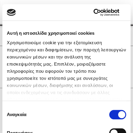
Menu
(0)
Κλείσιμο
Αρχική
|
Οι Συγγραφείς μας
Αυτή η ιστοσελίδα χρησιμοποιεί cookies
Οι Συγγραφείς μας
Χρησιμοποιούμε cookie για την εξατομίκευση
περιεχομένου και διαφημίσεων, την παροχή λειτουργιών
Δημοφιλή Βιβλία
0
Αποτελέσματα
κοινωνικών μέσων και την ανάλυση της
Lidia Branković
επισκεψιμότητάς μας. Επιπλέον, μοιραζόμαστε
S
Γ
Η
Θ
Ρ
Χ
Ω
πληροφορίες που αφορούν τον τρόπο που
Το ξενοδοχείο των συναισθημάτων
χρησιμοποιείτε τον ιστότοπό μας με συνεργάτες
κοινωνικών μέσων, διαφήμισης και αναλύσεων, οι
οποίοι ενδεχομένως να τις συνδυάσουν με άλλες
Κάνε δώρα στους αγαπημένους σου
πληροφορίες που τους έχετε παραχωρήσει ή τις οποίες
έχουν συλλέξει σε σχέση με την από μέρους σας χρήση
Επιλογή
των υπηρεσιών τους. Αν συνεχίσετε να χρησιμοποιείτε
Αναγκαία
Χάρης Πολίτης
συγκατάθεσης
την ιστοσελίδα μας, συναινείτε στη χρήση των cookies
Καθρέφτης
μας.
ΔΩΡΟΚΑΡΤΑ ΔΙΟΠΤΡΑ
Προτιμήσεις