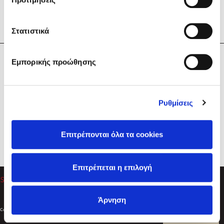
Στατιστικά
Η Εταιρεία
Εμπορικής προώθησης
Sebastian Fitzek
Υπηρεσίες
Playlist
Βοήθεια
Ρυθμίσεις
Επικοινωνία
Ακολουθήστε μας
Επιτρέπονται όλα τα cookies
Στέφανος Ξενάκης
Επιτρέπεται η επιλογή
Το λεξικό της ζωής σου
Άρνηση
Created by
Powered by
Copyright © 2026
dioptra.gr
Φίλτρα