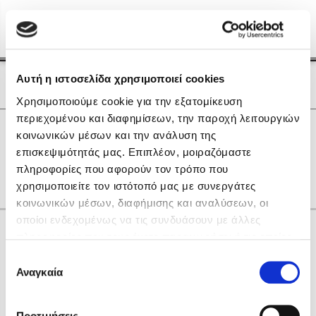
Menu
(0)
Κλείσιμο
Αρχική
|
Οι Συγγραφείς μας
Αυτή η ιστοσελίδα χρησιμοποιεί cookies
Οι Συγγραφείς μας
Χρησιμοποιούμε cookie για την εξατομίκευση
περιεχομένου και διαφημίσεων, την παροχή λειτουργιών
Δημοφιλή Βιβλία
0
Αποτελέσματα
κοινωνικών μέσων και την ανάλυση της
Lidia Branković
επισκεψιμότητάς μας. Επιπλέον, μοιραζόμαστε
S
Z
Α
Θ
Ρ
πληροφορίες που αφορούν τον τρόπο που
Το ξενοδοχείο των συναισθημάτων
χρησιμοποιείτε τον ιστότοπό μας με συνεργάτες
κοινωνικών μέσων, διαφήμισης και αναλύσεων, οι
οποίοι ενδεχομένως να τις συνδυάσουν με άλλες
Κάνε δώρα στους αγαπημένους σου
πληροφορίες που τους έχετε παραχωρήσει ή τις οποίες
έχουν συλλέξει σε σχέση με την από μέρους σας χρήση
Επιλογή
των υπηρεσιών τους. Αν συνεχίσετε να χρησιμοποιείτε
Αναγκαία
Χάρης Πολίτης
συγκατάθεσης
την ιστοσελίδα μας, συναινείτε στη χρήση των cookies
Καθρέφτης
μας.
ΔΩΡΟΚΑΡΤΑ ΔΙΟΠΤΡΑ
Προτιμήσεις