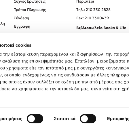
Συχνές Ερωτήσεις
Περιστέρι
Τρόποι Πληρωμής
Tηλ.: 210 330 2828
Σύνδεση
Fax: 210 3300439
ίλη
Εγγραφή
Βιβλιοπωλείο Books & Life
Σόλωνος 93-95, 106 78, Αθήν
μοποιεί cookies
Τηλ.:
210 330 0774
α την εξατομίκευση περιεχομένου και διαφημίσεων, την παροχ
ν ανάλυση της επισκεψιμότητάς μας. Επιπλέον, μοιραζόμαστε 
ου χρησιμοποιείτε τον ιστότοπό μας με συνεργάτες κοινωνικώ
, οι οποίοι ενδεχομένως να τις συνδυάσουν με άλλες πληροφο
 τις οποίες έχουν συλλέξει σε σχέση με την από μέρους σας χ
ίσετε να χρησιμοποιείτε την ιστοσελίδα μας, συναινείτε στη χρ
Created by
Powered by
Copyright © 2026
dioptra.gr
ροτιμήσεις
Στατιστικά
Εμπορική