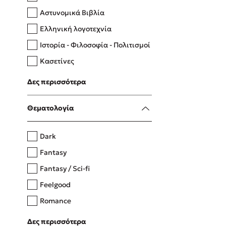
Αστυνομικά Βιβλία
Ελληνική λογοτεχνία
Δανάη Δεληγεώργη
Ιστορία - Φιλοσοφία - Πολιτισμοί
Πάνω, κάτω, μπροστά, πίσω
Κασετίνες
Λευκώματα - Έγχρωμοι οδηγοί
Δες περισσότερα
Μαγειρική
Mel Robbins
Θεματολογία
Η μέθοδος Αφήστε τους
Dark
Fantasy
Fantasy / Sci-fi
Feelgood
Romance
Upmarket
Δες περισσότερα